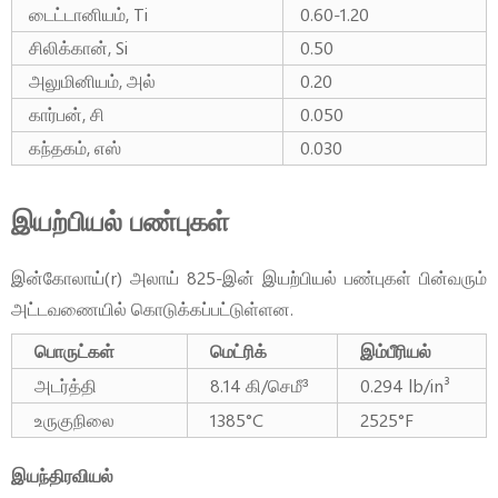
டைட்டானியம், Ti
0.60-1.20
சிலிக்கான், Si
0.50
அலுமினியம், அல்
0.20
கார்பன், சி
0.050
கந்தகம், எஸ்
0.030
இயற்பியல் பண்புகள்
இன்கோலாய்(r) அலாய் 825-இன் இயற்பியல் பண்புகள் பின்வரும்
அட்டவணையில் கொடுக்கப்பட்டுள்ளன.
பொருட்கள்
மெட்ரிக்
இம்பீரியல்
அடர்த்தி
8.14 கி/செமீ³
0.294 lb/in³
உருகுநிலை
1385°C
2525°F
இயந்திரவியல்