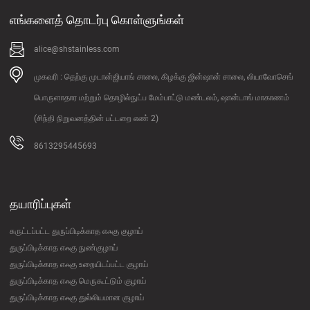
எங்களைத் தொடர்பு கொள்ளுங்கள்
alice@shstainless.com
முகவரி : தெற்கு முடான்ஜியாங் சாலை, கிழக்கு ஜின்ஷான் சாலை, லியாவோசெங்
பொருளாதார மற்றும் தொழில்நுட்ப மேம்பாட்டு மண்டலம், ஷான்டாங் மாகாணம்
(சிந்தி நிறுவனத்தின் பட்டறை எண் 2)
8613295445693
தயாரிப்புகள்
சுருட்டப்பட்ட துருப்பிடிக்காத எஃகு குழாய்
துருப்பிடிக்காத எஃகு நுண்குழாய்
துருப்பிடிக்காத எஃகு உறையிடப்பட்ட குழாய்
துருப்பிடிக்காத எஃகு மெருகூட்டும் குழாய்
துருப்பிடிக்காத எஃகு துல்லியமான குழாய்