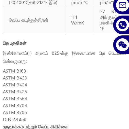
(20-100°C/68-212°F இல்)
µm/m°C
µin/in°F
77 BTU
11.1
அங்குலம்/
வெப்ப கடத்துத்திறன்
W/mK
மணி.அடி².
°F
பிற பதவிகள்
இன்கோலாய்(r) அலாய் 825-க்கு இணையான பிற பெயர்கள்
பின்வருமாறு:
ASTM B163
ASTM B423
ASTM B424
ASTM B425
ASTM B564
ASTM B704
ASTM B705
DIN 2.4858
உருவாக்கம் மற்றும் வெப்ப சிகிச்சை