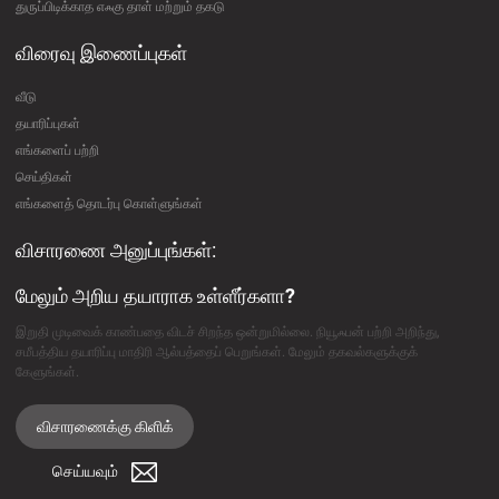
துருப்பிடிக்காத எஃகு தாள் மற்றும் தகடு
விரைவு இணைப்புகள்
வீடு
தயாரிப்புகள்
எங்களைப் பற்றி
செய்திகள்
எங்களைத் தொடர்பு கொள்ளுங்கள்
விசாரணை அனுப்புங்கள்:
மேலும் அறிய தயாராக உள்ளீர்களா?
இறுதி முடிவைக் காண்பதை விடச் சிறந்த ஒன்றுமில்லை. நியூஃபன் பற்றி அறிந்து,
சமீபத்திய தயாரிப்பு மாதிரி ஆல்பத்தைப் பெறுங்கள். மேலும் தகவல்களுக்குக்
கேளுங்கள்.
விசாரணைக்கு கிளிக்
செய்யவும்