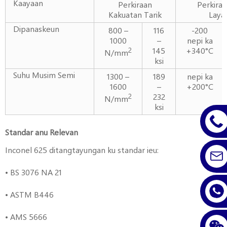
Kaayaan
Perkiraan
Perkira
Kakuatan Tarik
Laya
Dipanaskeun
800 –
116
-200
1000
–
nepi ka
145
+340°C
2
N/mm
ksi
Suhu Musim Semi
1300 –
189
nepi ka
1600
–
+200°C
232
2
N/mm
ksi
Standar anu Relevan
Inconel 625 ditangtayungan ku standar ieu:
• BS 3076 NA 21
• ASTM B446
• AMS 5666