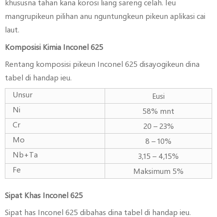
khususna tahan kana korosi liang sareng celah. Ieu
mangrupikeun pilihan anu nguntungkeun pikeun aplikasi cai
laut.
Komposisi Kimia Inconel 625
Rentang komposisi pikeun Inconel 625 disayogikeun dina
tabel di handap ieu.
Unsur
Eusi
Ni
58% mnt
Cr
20 – 23%
Mo
8 – 10%
Nb+Ta
3,15 – 4,15%
Fe
Maksimum 5%
Sipat Khas Inconel 625
Sipat has Inconel 625 dibahas dina tabel di handap ieu.