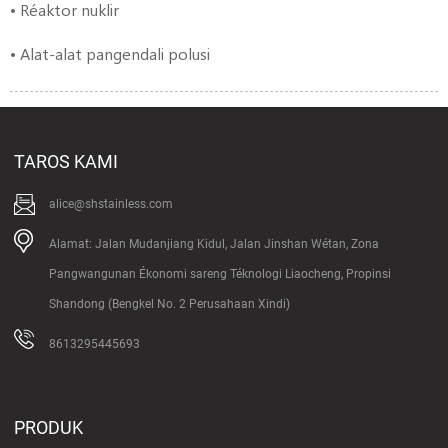
• Réaktor nuklir
• Alat-alat pangendali polusi
TAROS KAMI
alice@shstainless.com
Alamat: Jalan Mudanjiang Kidul, Jalan Jinshan Wétan, Zona
Pangwangunan Ékonomi sareng Téknologi Liaocheng, Propinsi
Shandong (Bengkel No. 2 Perusahaan Xindi)
8613295445693
PRODUK