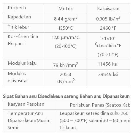
Properti
Metrik
Kakaisaran
Kapadetan
3
3
8,44 g/cm
0,305 lb/in
Titik lebur
1350°C
2460 °F
Ko-Efisien tina
12,8 μm/m.°C
-
7.1×10
Ékspansi
6
dina/dina.°F
(20-100°C)
(70-212°F)
Modulus kaku
11458 ksi
2
79 kN/mm
Modulus
205,8
29849 ksi
élastisitas
2
kN/mm
Sipat Bahan anu Disediakeun sareng Bahan anu Dipanaskeun
Kaayaan Pasokan
Perlakuan Panas (Saatos Kabe
Temperatur Anu
Leupaskeun setrés dina suhu 260 –
Dipanaskeun/Musim
(500 – 700°F) salami 30 – 60 menit
Semi
tiiskeun.