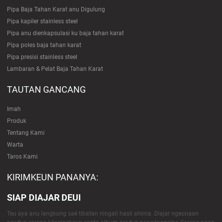
Pipa Baja Tahan Karat anu Digulung
Pipa kapiler stainless steel
Pipa anu dienkapsulasi ku baja tahan karat
Pipa poles baja tahan karat
Pipa presisi stainless steel
Lambaran & Pelat Baja Tahan Karat
TAUTAN GANCANG
Imah
Produk
Tentang Kami
Warta
Taros Kami
KIRIMKEUN PANANYA:
SIAP DIAJAR DEUI
Teu aya anu langkung saé tibatan ningali hasil ahirna. Diajar ngeunaan