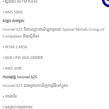
• ស្តង់ដារ ASTM B446
• AMS 5666
សម្ភារៈសមមូល
Inconel 625 គឺជាឈ្មោះពាណិជ្ជកម្មរបស់ Special Metals Group of
Companies និងស្មើនឹង៖
• W.NR 2.4856
• លេខ UNS លេខ ០៦៦២៥
• AWS ០១២
ការអនុវត្ត Inconel 625
Inconel 625 ជាធម្មតារកឃើញកម្មវិធីនៅក្នុង៖
• កងម៉ារីន
• ឧស្សាហកម្មអវកាស