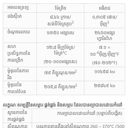
អចលនទ្រព្យ
ម៉ែត្រិច
អធិរាជ
ដង់ស៊ីតេ
៨,៤៤ ក្រាម/
០,៣០៥ ផោន/
3
3
សង់ទីម៉ែត្រគូប
អ៊ីញ
ចំណុចរលាយ
១៣៥០ អង្សាសេ
២៤៦០អង្សា
ហ្វារិនហៃ
សហ
១២,៨ មីក្រូម៉ែត្រ/
៧.១ ×
ម៉ែត្រ°C
ប្រសិទ្ធភាពនៃ
-6
១០
អ៊ីញ/អ៊ីញ°F
ការពង្រីក
(២០-១០០អង្សាសេ)
(៧០-២១២°F)
ម៉ូឌុលនៃភាព
១១៤៥៨ ksi
2
៧៩ គីឡូណុន/មម
រឹង
ម៉ូឌុលនៃ
២៩៨៤៩ ksi
2
២០៥,៨ គីឡូន/មម
ការបត់បែន
លក្ខណៈសម្បត្តិនៃសម្ភារៈផ្គត់ផ្គង់ និងសម្ភារៈដែលបានព្យាបាលដោយកំដៅ
ស្ថានភាពនៃ
ការព្យាបាលដោយកំដៅ (បន្ទាប់ពីបង្កើត)
ការផ្គត់ផ្គង់
សីតុណ្ហភាព​
បន្ធូរភាពតានតឹងនៅសីតុណ្ហភាព 260 – 370°C (500 