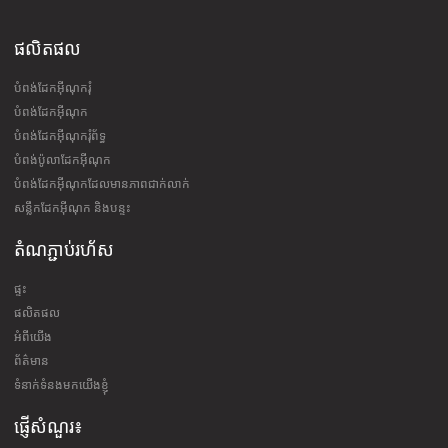
ផលិតផល
បំពង់ដែកអ៊ីណុករុំ
បំពង់ដែកអ៊ីណុក
បំពង់ដែកអ៊ីណុករុំព័ទ្ធ
បំពង់ប៉ូលាដែកអ៊ីណុក
បំពង់ដែកអ៊ីណុកដែលមានភាពជាក់លាក់
សន្លឹកដែកអ៊ីណុក និងបន្ទះ
តំណភ្ជាប់រហ័ស
ផ្ទះ
ផលិតផល
អំពីយើង
ព័ត៌មាន
ទំនាក់ទំនងមកយើងខ្ញុំ
ផ្ញើសំណួរ៖