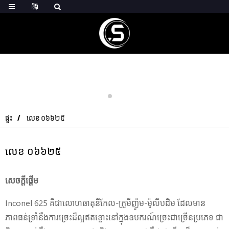
ផ្ទះ
លេខ ០៦៦២៥
លេខ ០៦៦២៥
សេចក្តីផ្តើម
Inconel 625 គឺជាលោហធាតុនីកែល-ក្រូមីញ៉ូម-ម៉ូលីបដិម ដែលមាន
ភាពធន់ទ្រាំនឹងការច្រេះដ៏ល្អឥតខ្ចោះនៅក្នុងឧបករណ៍ច្រេះជាច្រើនប្រភេទ ជា