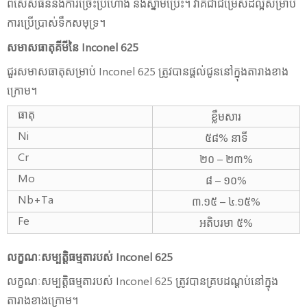
ពិសេសធន់នឹងការច្រេះប្រហោង និងស្នាមប្រេះ។ វាគឺជាជម្រើសដ៏ល្អសម្រាប់
ការប្រើប្រាស់ទឹកសមុទ្រ។
សមាសធាតុគីមីនៃ Inconel 625
ជួរសមាសធាតុសម្រាប់ Inconel 625 ត្រូវបានផ្តល់ជូននៅក្នុងតារាងខាង
ក្រោម។
ធាតុ
ខ្លឹមសារ
Ni
៥៨% នាទី
Cr
២០ – ២៣%
Mo
៨ – ១០%
Nb+Ta
៣.១៥ – ៤.១៥%
Fe
អតិបរមា ៥%
លក្ខណៈសម្បត្តិធម្មតារបស់ Inconel 625
លក្ខណៈសម្បត្តិធម្មតារបស់ Inconel 625 ត្រូវបានគ្របដណ្តប់នៅក្នុង
តារាងខាងក្រោម។