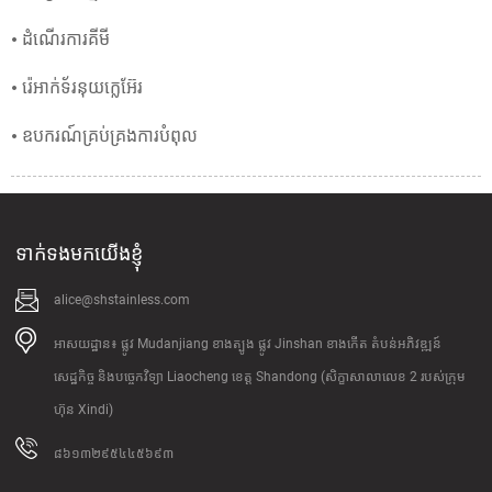
• ដំណើរការគីមី
• រ៉េអាក់ទ័រនុយក្លេអ៊ែរ
• ឧបករណ៍គ្រប់គ្រងការបំពុល
ទាក់ទងមកយើងខ្ញុំ
alice@shstainless.com
អាសយដ្ឋាន៖ ផ្លូវ Mudanjiang ខាងត្បូង ផ្លូវ Jinshan ខាងកើត តំបន់អភិវឌ្ឍន៍
សេដ្ឋកិច្ច និងបច្ចេកវិទ្យា Liaocheng ខេត្ត Shandong (សិក្ខាសាលាលេខ 2 របស់ក្រុម
ហ៊ុន Xindi)
៨៦១៣២៩៥៤៤៥៦៩៣