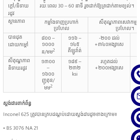
ក្តៅ/និទាឃ
រយៈពេល 30 – 60 នាទី រួចដាក់ឱ្យត្រជាក់តាមខ្យល់។
រដូវ
ស្ថានភាព
កម្លាំង​ទាញ​ប្រហាក់
សីតុណ្ហភាពសេវាកម្មប
ប្រហែល
ប្រហែល។
បាន​ដុត​
៨០០ –
១១៦ –
-២០០ ដល់
១០០០
១៤៥
+៣៤០អង្សាសេ
ដោយ​កម្តៅ
គីឡូវ៉ាត់
2
ន/មម
សីតុណ្ហភាព
១៣០០
១៨៩ –
រហូតដល់
រ
–
២៣២
+២០០អង្សាសេ
+
និទាឃរដូវ
១៦០០
ksi
ញូតុន/
2
មម
ស្តង់ដារពាក់ព័ន្ធ
Inconel 625 ត្រូវបានគ្របដណ្តប់ដោយស្តង់ដារដូចខាងក្រោម៖
• BS 3076 NA 21