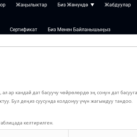
ор
Жаңылыктар
Биз Жөнүндө
Жабдуулар
Сертификат
Биз Менен Байланышыңыз
, ал ар кандай дат басуучу чөйрөлөрдө эң сонун дат басууг
уу. Бул деңиз суусунда колдонуу үчүн жагымдуу тандоо.
таблицада келтирилген.