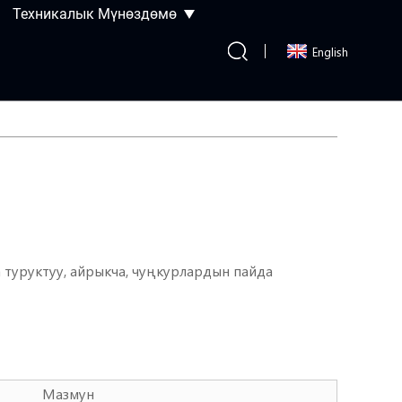
Техникалык Мүнөздөмө
English
а туруктуу, айрыкча, чуңкурлардын пайда
Мазмун