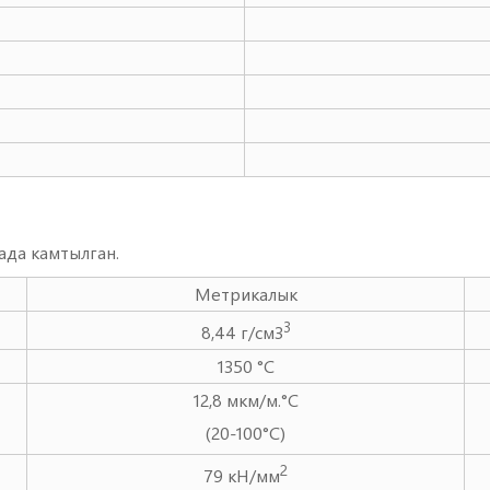
ада камтылган.
Метрикалык
3
8,44 г/см3
1350 °C
12,8 мкм/м.°C
(20-100°C)
2
79 кН/мм