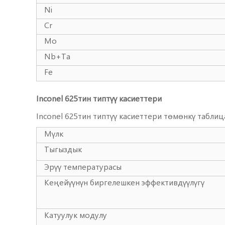
Ni
Cr
Mo
Nb+Ta
Fe
Inconel 625тин типтүү касиеттери
Inconel 625тин типтүү касиеттери төмөнкү таблиц
Мүлк
Тыгыздык
Эрүү температурасы
Кеңейүүнүн биргелешкен эффективдүүлүгү
Катуулук модулу