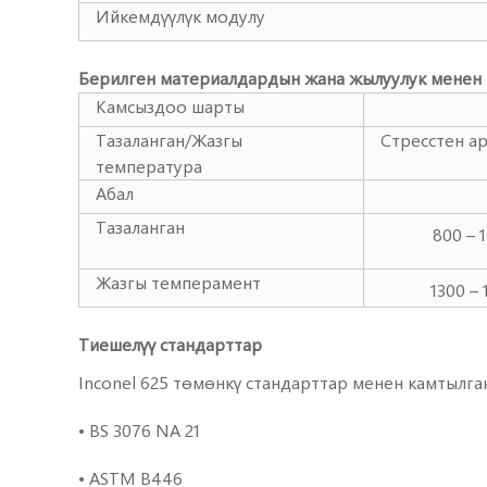
Ийкемдүүлүк модулу
Берилген материалдардын жана жылуулук менен
Камсыздоо шарты
Тазаланган/Жазгы
Стресстен ар
температура
Абал
Тазаланган
800 – 
Жазгы темперамент
1300 –
Тиешелүү стандарттар
Inconel 625 төмөнкү стандарттар менен камтылган
• BS 3076 NA 21
• ASTM B446