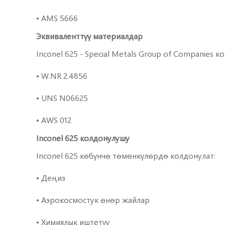
• AMS 5666
Эквиваленттүү материалдар
Inconel 625 - Special Metals Group of Companies
• W.NR 2.4856
• UNS N06625
• AWS 012
Inconel 625 колдонулушу
Inconel 625 көбүнчө төмөнкүлөрдө колдонулат:
• Деңиз
• Аэрокосмостук өнөр жайлар
• Химиялык иштетүү