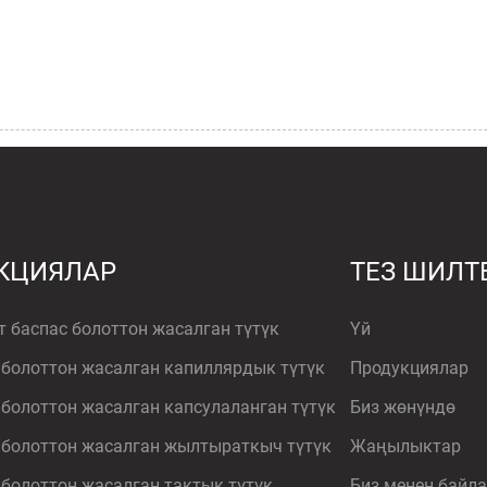
КЦИЯЛАР
ТЕЗ ШИЛТ
т баспас болоттон жасалган түтүк
Үй
 болоттон жасалган капиллярдык түтүк
Продукциялар
 болоттон жасалган капсулаланган түтүк
Биз жөнүндө
 болоттон жасалган жылтыраткыч түтүк
Жаңылыктар
 болоттон жасалган тактык түтүк
Биз менен бай