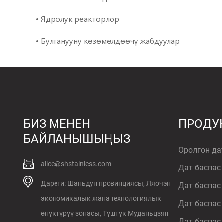
• Ядролук реакторлор
• Булганууну көзөмөлдөөчү жабдуулар
БИЗ МЕНЕН
ПРОДУ
БАЙЛАНЫШЫҢЫЗ
Оролгон да
alice@shstainless.com
Дат баспас
Дареги: Шаньдун провинциясы, Ляочэн
Дат баспас
экономикалык жана технологиялык
Дат баспас
өнүктүрүү зонасы, Түштүк Муданьцзян
Дат баспас