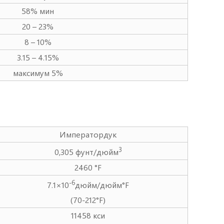
58% мин
20 – 23%
8 – 10%
3.15 – 4.15%
максимум 5%
Императордук
3
0,305 фунт/дюйм
2460 °F
-6
7.1×10
дюйм/дюйм°F
(70-212°F)
11458 кси