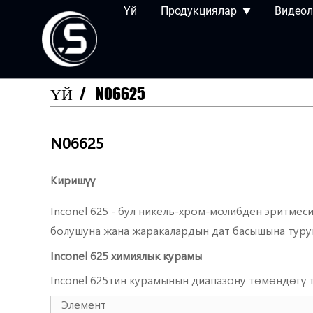
Үй
Продукциялар
Видеол
ҮЙ
N06625
N06625
Киришүү
Inconel 625 - бул никель-хром-молибден эритмеси
болушуна жана жаракалардын дат басышына турукт
Inconel 625 химиялык курамы
Inconel 625тин курамынын диапазону төмөндөгү 
Элемент