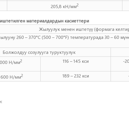
2
205,8 кН/мм
 иштетилген материалдардын касиеттери
Жылуулук менен иштетүү (формага келти
ылууну 260 – 370°C (500 – 700°F) температурада 30 – 60 мү
Болжолдуу созулууга туруктуулук
116 – 145 кси
-2
2
1000 Н/мм
189 – 232 кси
2
 1600 Н/мм
: