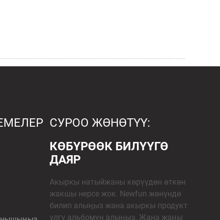
ЕМЕЛЕР
СУРОО ЖӨНӨТҮҮ:
КӨБҮРӨӨК БИЛҮҮГӨ
ДАЯР
Акыркы натыйжаны көрүүдөн өткөн
жакшы нерсе жок. Newfun жөнүндө
билип алыңыз жана акыркы продукт
үлгү альбомун алыңыз. Жана жаңы
ланышыңыз