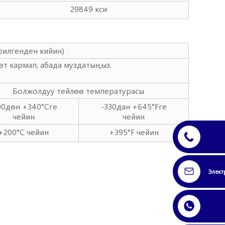
29849 кси
рилгенден кийин)
нөт кармап, абада муздатыңыз.
Болжолдуу тейлөө температурасы
00дөн +340°Cге
-330дан +645°Fге
чейин
чейин
+200°C чейин
+395°F чейин
Элект