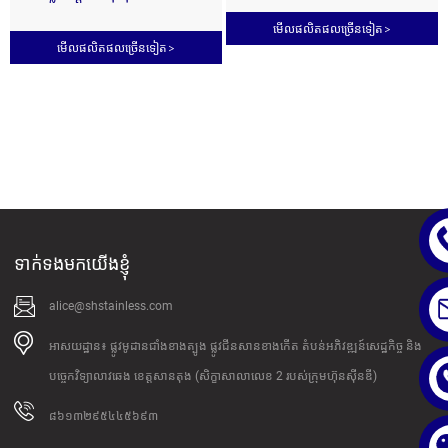
316
មើលផលិតផលច្រើនទៀត
>
មើលផលិតផលច្រើនទៀត
>
ទាក់ទងមកយើងខ្ញុំ
alice@shstainless.com
អាសយដ្ឋាន៖ ផ្លូវមូដានជាំងខាងត្បូង ផ្លូវជីនសានខាងកើត តំបន់អភិវឌ្ឍន៍សេដ្ឋកិច្ច និង
បច្ចេកវិទ្យាលាវឆេង ខេត្តសានតុង (សិក្ខាសាលាលេខ 2 របស់ក្រុមហ៊ុនស៊ីនឌី)
៨៦១៣២៩៥៤៤៥៦៩៣