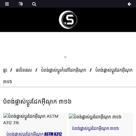
ផ្ទះ
ផលិតផល
បំពង់ផ្លាស់ប្តូរកំដៅដែកអ៊ីណុក
បំពង់ផ្លាស់ប្តូរដែកអ៊ីណុក
៣១៦
បំពង់ផ្លាស់ប្តូរដែកអ៊ីណុក ៣១៦
បំពង់ផ្លាស់ប្តូរដែកអ៊ីណុក ៣១៦
បំពង់ផ្លាស់ប្តូរដែកអ៊ីណុក ASTM A312