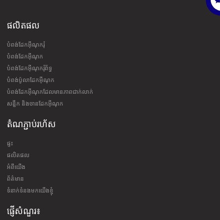
ផលិតផល
បំពង់ដែកអ៊ីណុករុំ
បំពង់ដែកអ៊ីណុក
បំពង់ដែកអ៊ីណុករុំព័ទ្ធ
បំពង់ប៉ូលាដែកអ៊ីណុក
បំពង់ដែកអ៊ីណុកដែលមានភាពជាក់លាក់
សន្លឹក និងចានដែកអ៊ីណុក
តំណភ្ជាប់រហ័ស
ផ្ទះ
ផលិតផល
អំពីយើង
ព័ត៌មាន
ទំនាក់ទំនងមកយើងខ្ញុំ
ផ្ញើសំណួរ៖