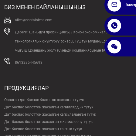
Элект
БИЗ МЕНЕН БАЙЛАНЫШЫҢЫЗ
alice@shstainless.com
Дареги: Шаньдун провинциясы, Ляочэн экономикалык жана
технологиялык өнүктүрүү зонасы, Түштүк Муданьцзян жолу,
Чыгыш Цзиншань жолу (Синьди компаниясынын №2 цехи)
8613295445693
ПРОДУКЦИЯЛАР
Оролгон дат баспас болоттон жасалган түтүк
Дат баспас болоттон жасалган капиллярдык түтүк
Дат баспас болоттон жасалган капсулаланган түтүк
Дат баспас болоттон жасалган жылмалоочу түтүк
Дат баспас болоттон жасалган тактык түтүк