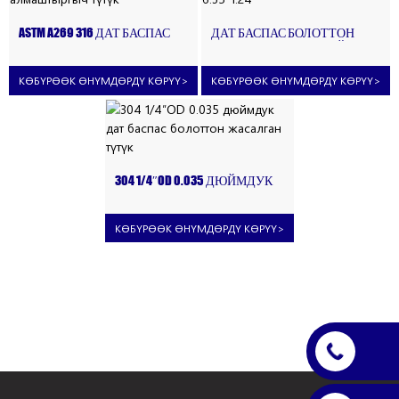
ASTM A269 316 ДАТ БАСПАС
ДАТ БАСПАС БОЛОТТОН
БОЛОТТОН ЖАСАЛГАН
ЖАСАЛГАН ӨНӨР ЖАЙ
АЛМАШТЫРГЫЧ ТҮТҮК
ТҮТҮГҮ 6.35*1.24
КӨБҮРӨӨК ӨНҮМДӨРДҮ КӨРҮҮ
>
КӨБҮРӨӨК ӨНҮМДӨРДҮ КӨРҮҮ
>
304 1/4″OD 0.035 ДЮЙМДУК
ДАТ БАСПАС БОЛОТТОН
ЖАСАЛГАН ТҮТҮК
КӨБҮРӨӨК ӨНҮМДӨРДҮ КӨРҮҮ
>