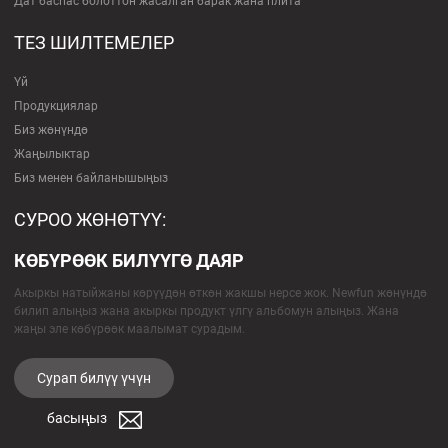
Дат баспас болоттон жасалган барак жана плита
ТЕЗ ШИЛТЕМЕЛЕР
Үй
Продукциялар
Биз жөнүндө
Жаңылыктар
Биз менен байланышыңыз
СУРОО ЖӨНӨТҮҮ:
КӨБҮРӨӨК БИЛҮҮГӨ ДАЯР
Акыркы натыйжаны көрүүдөн өткөн жакшы нерсе жок. Newfun жөнүндө
билип алыңыз жана акыркы продукт үлгү альбомун алыңыз. Жана
жаңы эле көбүрөөк маалымат сурадым.
Сурап ​​билүү үчүн
басыңыз