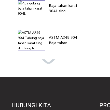
Baja tahan karat
904L sing
digulung...
ASTM A249 904
Baja tahan
karat...
A269 304 Baja
tahan karat...
Baja tahan karat
HUBUNGI KITA
PR
astm 316...