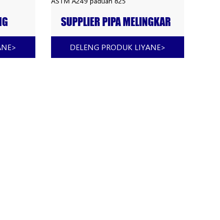
NG
SUPPLIER PIPA MELINGKAR
ASTM
BAJA TAHAN KARAT ASTM
A249 PADUAN 825
ANE
>
DELENG PRODUK LIYANE
>