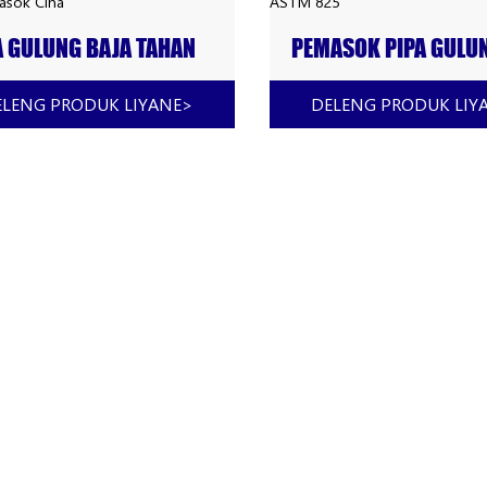
A GULUNG BAJA TAHAN
PEMASOK PIPA GULU
AT PADUAN 825
BAJA TAHAN KARAT 
ASOK CINA
825
ELENG PRODUK LIYANE
>
DELENG PRODUK LIY