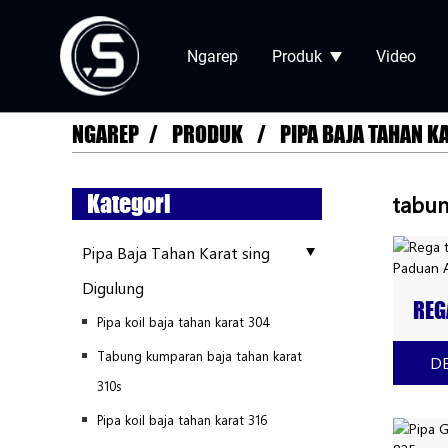
Ngarep
Produk
Video
NGAREP
PRODUK
PIPA BAJA TAHAN K
Kategori
tabun
Pipa Baja Tahan Karat sing
Digulung
REG
Pipa koil baja tahan karat 304
BAJ
Tabung kumparan baja tahan karat
PAD
D
310s
Pipa koil baja tahan karat 316