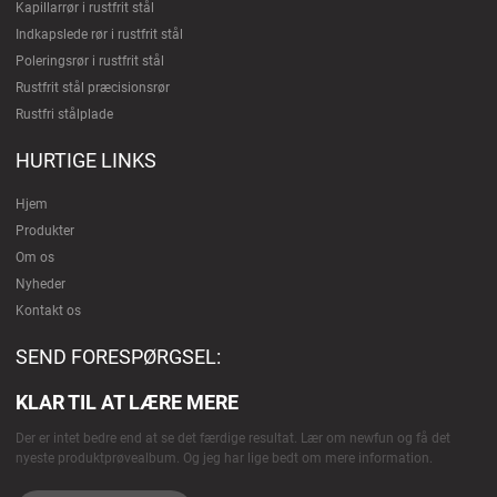
Kapillarrør i rustfrit stål
Indkapslede rør i rustfrit stål
Poleringsrør i rustfrit stål
Rustfrit stål præcisionsrør
Rustfri stålplade
HURTIGE LINKS
Hjem
Produkter
Om os
Nyheder
Kontakt os
SEND FORESPØRGSEL:
KLAR TIL AT LÆRE MERE
Der er intet bedre end at se det færdige resultat. Lær om newfun og få det
nyeste produktprøvealbum. Og jeg har lige bedt om mere information.