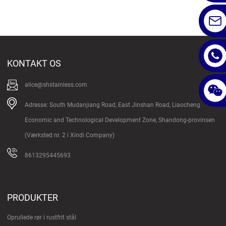
KONTAKT OS
alice@shstainless.com
Adresse: South Mudanjiang Road, East Jinshan Road, Liaocheng
Economic and Technological Development Zone, Shandong-provinsen
(Værksted nr. 2 i Xindi Company)
8613295445693
PRODUKTER
Oprullede rør i rustfrit stål