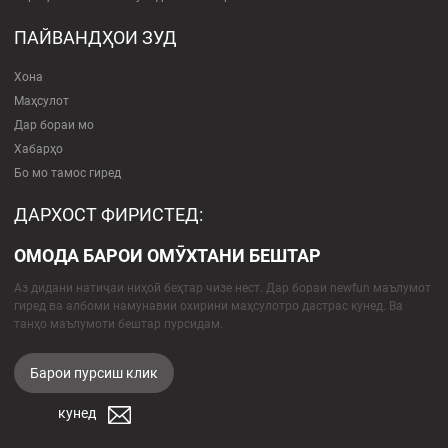
ПАЙВАНДҲОИ ЗУД
Хона
Маҳсулот
Дар бораи мо
Хабарҳо
Бо мо тамос гиред
ДАРХОСТ ФИРИСТЕД:
ОМОДА БАРОИ ОМӮХТАНИ БЕШТАР
Аз дидани натиҷаи ниҳоӣ беҳтар чизе нест. Дар бораи newfun маълумот
гиред ва албоми намунавии охирини маҳсулотро дастрас кунед. Ва
танҳо маълумоти бештар пурсидам.
Барои пурсиш клик
кунед