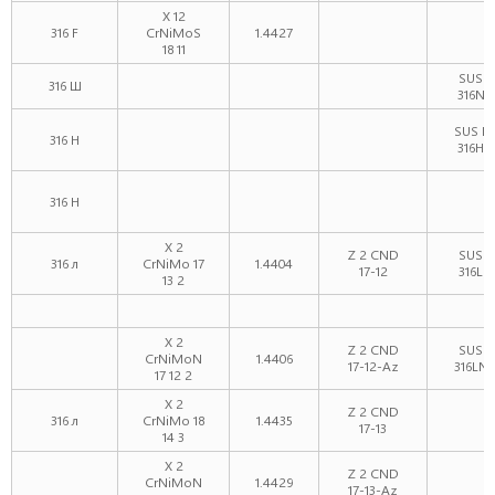
X 12
316 F
CrNiMoS
1.4427
18 11
SUS
316 Ш
316N
SUS F
316 H
316H
316 H
X 2
Z 2 CND
SUS
316 л
CrNiMo 17
1.4404
17-12
316L
13 2
X 2
Z 2 CND
SUS
CrNiMoN
1.4406
17-12-Az
316LN
17 12 2
X 2
Z 2 CND
316 л
CrNiMo 18
1.4435
17-13
14 3
X 2
Z 2 CND
CrNiMoN
1.4429
17-13-Az