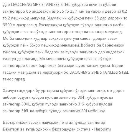
Дар LIAOCHENG SIHE STAINLESS STEEL қубурҳои печи аз пӯлоди
зангногирро бо андозаҳои аз 6.35 то 25.4 мм ва ғафсии девор аз 0.2
то 2 пешниҳод мекунад. Умуман, ин қубурҳои печи SS дар дарозии то
3500 м дастрасанд. Росткунакҳои қубурҳои пӯлоди зангногир насби
қубурҳои печи аз пӯлоди зангногирро тезтар ва осонтар мекунанд.
Мо ба мизоҷони худ дар соҳаҳои гуногуни саноат доираи васеи
қубурҳои печи SS-ро пешниҳод менамоем. Вобаста ба барномаҳои
гуногун, қубурҳои печи бедарзи аз пӯлоди зангногир дар андозаҳои
гуногун дастрасанд. Мо метавонем қубурҳои печи аз пӯлоди
зангногирро барои барномаи беназири шумо танзим кунем. Барои
тасдиқи мавҷудият ва нархгузорӣ бо LIAOCHENG SIHE STAINLESS STEEL
тамос гиред.
Ҳамчун саҳмдори бузургтарини қубури пӯлоди зангногир, мо дорои
анбори бузурги қубури пӯлоди зангногир 304, қубури пӯлоди
зангногир 304L, қубури пӯлоди зангногир 316, қубури пӯлоди
зангногир 316L ва қубури пӯлоди зангногир 201 мебошад.
Бартариятҳои асосии найчаҳои печи аз пӯлоди зангногир
Бехатарӣ ва эътимоднокии беҳтаршудаи система - Назорати