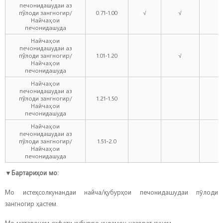
печонидашудаи аз
пӯлоди зангногир/
0.71-1.00
√
√
√
Найчаҳои
печонидашуда
Найчаҳои
печонидашудаи аз
пӯлоди зангногир/
1.01-1.20
√
√
Найчаҳои
печонидашуда
Найчаҳои
печонидашудаи аз
пӯлоди зангногир/
1.21-1.50
Найчаҳои
печонидашуда
Найчаҳои
печонидашудаи аз
пӯлоди зангногир/
1.51-2.0
Найчаҳои
печонидашуда
▼
Бартариҳои мо:
Мо истеҳсолкунандаи найча/қубурҳои печонидашудаи пӯлоди
зангногир ҳастем.
Мо метавонем сифати қубурро худамон назорат кунем.