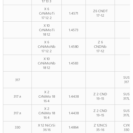
17 13 3
X 6
Z6 CNDT
CrNiMoTi
1.4571
17-12
17 12 2
X 10
CrNiMoTi
1.4573
18 12
X 6
Z 6
CrNiMoNb
1.4580
CNDNb
17 12 2
17-12
X 10
CrNiMoNb
1.4583
18 12
SUS
317
317
X 2
Z 2 CND
SUS
317 л
CrNiMo 18
1.4438
19-15
317L
16 4
X 2
Z 2 CND
SUS
317 л
CrNiMo 18
1.4438
19-15
317L
16 4
X 12 NiCrSi
Z 12NCS
СУХ
330
1.4864
36 16
35-16
330