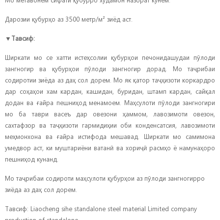
Дарозии қубурҳо аз 3500 метр/м² зиёд аст.
▼
Тавсиф:
Ширкати мо се хатти истеҳсолии қубурҳои печонидашудаи пӯлоди
зангногир ва қубурҳои пӯлоди зангногир дорад. Мо таҷрибаи
содиротии зиёда аз даҳ сол дорем. Мо як қатор таҷҳизоти коркардро
дар соҳаҳои хам кардан, кашидан, буридан, штамп кардан, сайқал
додан ва ғайра пешниҳод менамоем. Маҳсулоти пӯлоди зангногири
мо ба таври васеъ дар овезони ҳаммом, лавозимоти овезон,
сахтафзор ва таҷҳизоти гармидиҳии оби конденсатсия, лавозимоти
меҳмонхона ва ғайра истифода мешавад. Ширкати мо самимона
умедвор аст, ки муштариёни ватанӣ ва хориҷӣ расмҳо ё намунаҳоро
пешниҳод кунанд.
Мо таҷрибаи содироти маҳсулоти қубурҳои аз пӯлоди зангногирро
зиёда аз даҳ сол дорем.
Тавсиф: Liaocheng sihe standalone steel material Limited company
production of standalone