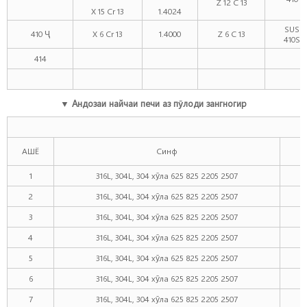
Z 12 C 13
X 15 Cr 13
1.4024
SUS
410 Ҷ
X 6 Cr 13
1.4000
Z 6 C 13
410S
414
▼ Андозаи найчаи печи аз пӯлоди зангногир
АШЁ
Синф
1
316L, 304L, 304 хӯла 625 825 2205 2507
1
2
316L, 304L, 304 хӯла 625 825 2205 2507
1
3
316L, 304L, 304 хӯла 625 825 2205 2507
1
4
316L, 304L, 304 хӯла 625 825 2205 2507
1
5
316L, 304L, 304 хӯла 625 825 2205 2507
3
6
316L, 304L, 304 хӯла 625 825 2205 2507
3
7
316L, 304L, 304 хӯла 625 825 2205 2507
1