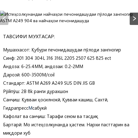
ТАВСИФИ МУХТАСАР:
Мушаххасот: Қубури печонидашудаи пӯлоди зангногир
Синф: 201 304 304L 316 316L 2205 2507 625 825 ect
Андоза: 6-25.4MM, андозаи: 0.2-2MM
Дарозӣ: 600-3500M/coil
Стандарт: ASTM A269 A249 SUS DIN JIS GB
Рӯйпӯш: 2B 8k ранги дурахшон
Санҷиш: Қувваи ҳосилнокӣ, Қувваи кашиш, Сахтӣ,
Гидрапресс
М
сабукӣ
Кафолат ва санҷиш: Тарафи сеюм ва тасдиқ
Бартарӣ: Мо истеҳсолкунанда ҳастем. Нархи пасттарин ва
миқдори хуб