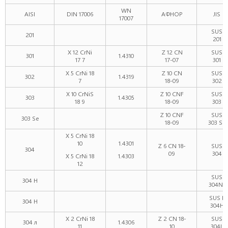
WN
AISI
DIN 17006
АФНОР
JIS
17007
SUS
201
201
X 12 CrNi
Z 12 CN
SUS
301
1.4310
17 7
17-07
301
X 5 CrNi 18
Z 10 CN
SUS
302
1.4319
7
18-09
302
X 10 CrNiS
Z 10 CNF
SUS
303
1.4305
18 9
18-09
303
Z 10 CNF
SUS
303 Se
18-09
303 Se
X 5 CrNi 18
10
1.4301
Z 6 CN 18-
SUS
304
09
304
X 5 CrNi 18
1.4303
12
SUS
304 Н
304N1
SUS F
304 H
304H
X 2 CrNi 18
Z 2 CN 18-
SUS
304 л
1.4306
11
10
304L