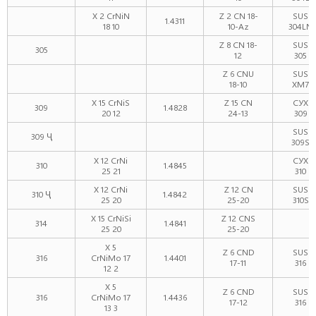
X 2 CrNiN
Z 2 CN 18-
SUS
1.4311
18 10
10-Az
304LN
Z 8 CN 18-
SUS
305
12
305
Z 6 CNU
SUS
18-10
XM7
X 15 CrNiS
Z 15 CN
СУХ
309
1.4828
20 12
24-13
309
SUS
309 Ҷ
309S
X 12 CrNi
СУХ
310
1.4845
25 21
310
X 12 CrNi
Z 12 CN
SUS
310 Ҷ
1.4842
25 20
25-20
310S
X 15 CrNiSi
Z 12 CNS
314
1.4841
25 20
25-20
X 5
Z 6 CND
SUS
316
CrNiMo 17
1.4401
17-11
316
12 2
X 5
Z 6 CND
SUS
316
CrNiMo 17
1.4436
17-12
316
13 3