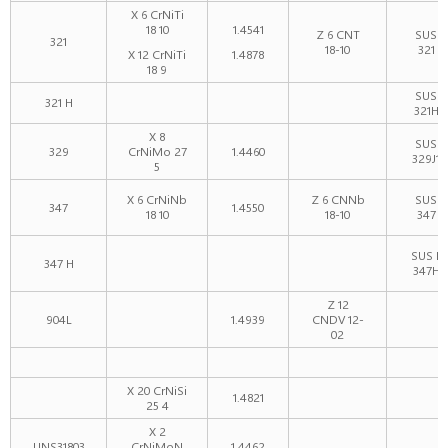
X 6 CrNiTi
18 10
1.4541
Z 6 CNT
SUS
321
18-10
321
X 12 CrNiTi
1.4878
18 9
SUS
321 H
321H
X 8
SUS
329
CrNiMo 27
1.4460
329J1
5
X 6 CrNiNb
Z 6 CNNb
SUS
347
1.4550
18 10
18-10
347
SUS F
347 H
347H
Z 12
904L
1.4939
CNDV 12-
02
X 20 CrNiSi
1.4821
25 4
X 2
UNS31803
CrNiMoN
1.4462