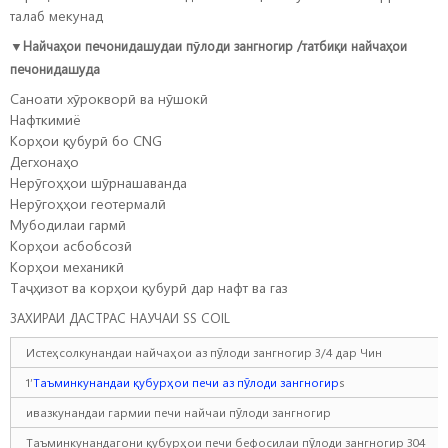
талаб мекунад
▼
Найчаҳои печонидашудаи пӯлоди зангногир /татбиқи найчаҳои
печонидашуда
Саноати хӯрокворӣ ва нӯшокӣ
Нафткимиё
Корҳои қубурӣ бо CNG
Дегхонаҳо
Нерӯгоҳҳои шӯрнашаванда
Нерӯгоҳҳои геотермалӣ
Мубодилаи гармӣ
Корҳои асбобсозӣ
Корҳои механикӣ
Таҷҳизот ва корҳои қубурӣ дар нафт ва газ
ЗАХИРАИ ДАСТРАС НАУЧАИ SS COIL
Истеҳсолкунандаи найчаҳои аз пӯлоди зангногир 3/4 дар Чин
1′
Таъминкунандаи қубурҳои печи аз пӯлоди зангногир
s
ивазкунандаи гармии печи найчаи пӯлоди зангногир
Таъминкунандагони қубурҳои печи бефосилаи пӯлоди зангногир 304