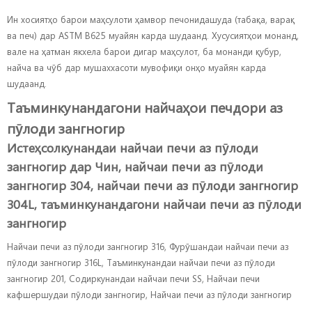
Ин хосиятҳо барои маҳсулоти ҳамвор печонидашуда (табақа, варақ
ва печ) дар ASTM B625 муайян карда шудаанд. Хусусиятҳои монанд,
вале на ҳатман якхела барои дигар маҳсулот, ба монанди қубур,
найча ва чӯб дар мушаххасоти мувофиқи онҳо муайян карда
шудаанд.
Таъминкунандагони найчаҳои печдори аз
пӯлоди зангногир
Истеҳсолкунандаи найчаи печи аз пӯлоди
зангногир дар Чин, найчаи печи аз пӯлоди
зангногир 304, найчаи печи аз пӯлоди зангногир
304L, таъминкунандагони найчаи печи аз пӯлоди
зангногир
Найчаи печи аз пӯлоди зангногир 316, Фурӯшандаи найчаи печи аз
пӯлоди зангногир 316L, Таъминкунандаи найчаи печи аз пӯлоди
зангногир 201, Содиркунандаи найчаи печи SS, Найчаи печи
кафшершудаи пӯлоди зангногир, Найчаи печи аз пӯлоди зангногир