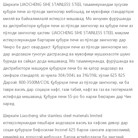
Ширкати LIAOCHENG SIHE STAINLESS STEEL таъминкунандаи хусусии
қубури печи аз пӯлоди зангногир мебошад, ки мувофиқи стандартҳои
миллӣ ва байналмилалӣ истеҳсол мешавад. Мо инчунин фурӯшанда
ва дистрибютори қубури печи аз пӯлоди зангногир ва қубури печи аз
пӯлоди зангногир ҳастем. LIAOCHENG SIHE STAINLESS STEEL мақоми
истеҳсолкунандаи бартарии қубури печи аз пӯлоди зангногир дар
Чинро ба даст овардааст. Қубурҳои печи аз пӯлоди зангногири мо
дар андозаҳои гуногун дастрасанд ва мувофиқи мушаххасоти шумо
бурида ва сайқал дода мешаванд. Мо таъминкунанда, фурӯшанда ва
дистрибютори машҳури қубурҳои печи бо як қатор андозаҳо ва
синфҳои стандартӣ, аз ҷумла 304/304L ва 316/316L хӯлаи 625 825
Дарозӣ: 800-3500M/COIL Қубурҳои печи аз пӯлоди зангногир, ки ба
таври васеъ дар соҳаҳои нафт, гази табиӣ, нафт ва газ ва геотермалӣ
истифода мешаванд. Қубури печи SS-ро бо нархи беҳтарин дар Чин
харед.
Ширкати Liaocheng sihe stainless steel materials limited
истеҳсолкунандаи пешбари андозаҳои васеъ ва ғафсии девор дар
соҳаи қубурҳои бефосилаи Inconel 625 барои саноати аэрокосмикӣ,
кимиёвӣ ва дорусозӣ мебошад. Барои истифодаҳои ба зангзанӣ