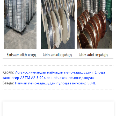
Қаблӣ:
Истеҳсолкунандаи найчаҳои печонидашудаи пӯлоди
зангногир ASTM A213 904 ва найчаҳои печонидашуда
Баъдӣ:
Найчаи печонидашудаи пӯлоди зангногир 904L