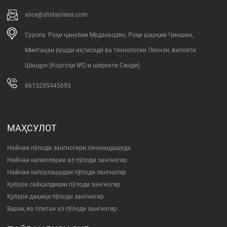
Қувваи кашиш...
хеле тобовар аст. Ин синф дар
ҳама шароит ғайримагнитӣ аст
alice@shstainless.com
ва қобилияти кафшер ва
шаклдиҳии аъло дорад. Сохтори
Суроға: Роҳи ҷанубии Муданьцзян, Роҳи шарқии Ҷиншан,
аустенитӣ инчунин ба ин синф
Минтақаи рушди иқтисодӣ ва технологии Ляочэн, вилояти
устувории аъло медиҳад...
Шандун (Коргоҳи №2-и ширкати Синди)
8613295445693
МАҲСУЛОТ
Найчаи пӯлоди зангногири печонидашуда
Найчаи капиллярии аз пӯлоди зангногир
Найчаи капсулашудаи пӯлоди зангногир
Қубури сайқалдиҳии пӯлоди зангногир
Қубури дақиқи пӯлоди зангногир
Варақ ва плитаи аз пӯлоди зангногир