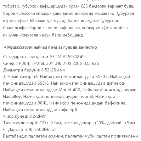
тобовар, қубурҳои кафшершудаи хӯлаи 625 беҳтарин вариант буда,
барои истеҳсоли қисмҳои ҳавопаймо истифода мешаванд. Қубурҳои
ихроҷи хӯлаи 625 маводи муфид барои истеҳсоли қубурҳои
баландсифат барои саноати нафт ва газ, коркарди хӯрокворӣ ва
инчунин истеҳсоли нерӯи барқ ​​​​мебошанд.
▼
Мушаххасоти найчаи печи аз пӯлоди зангногир
Стандартҳо: стандарти ASTM A269/A249
Синф: TP304, TP316L 304 316 310S 2205 825 625
Диаметри берунӣ: 6.52-25.4мм
3. Номи тиҷоратӣ: Найчаҳои печонидашудаи SS304, Найчаҳои
печонидашудаи SS316, Найчаҳои печонидашудаи дуплексӣ,
Найчаҳои печонидашудаи Monel 400, Найчаҳои печонидашудаи
Hastelloy, Найчаҳои печонидашудаи Inconel, Найчаҳои
печонидашудаи 904L, Найчаҳои печонидашудаи бефосила,
Найчаҳои печонидашудаи кафшерӣ
Фикр кунед: 0.2-2MM
Таҳаммулпазирӣ: OD± 0.1мм, ғафсии девор: ±10%, дарозӣ: ±5мм
6. Дарозӣ: 300-3500M/coil
Бастабандӣ: паллетаи оҳанин, паллетаи чӯбӣ, халтаи полиэтиленӣ