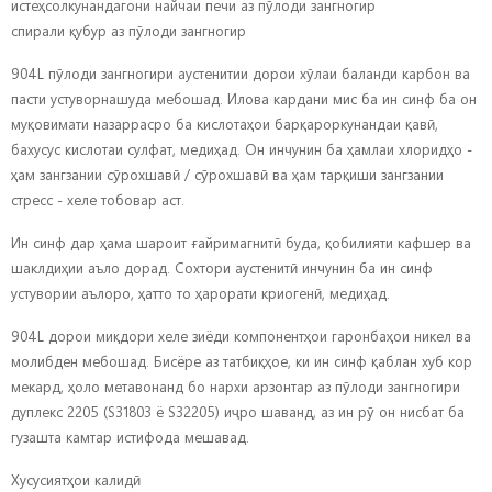
истеҳсолкунандагони найчаи печи аз пӯлоди зангногир
спирали қубур аз пӯлоди зангногир
904L пӯлоди зангногири аустенитии дорои хӯлаи баланди карбон ва
пасти устуворнашуда мебошад. Илова кардани мис ба ин синф ба он
муқовимати назаррасро ба кислотаҳои барқароркунандаи қавӣ,
бахусус кислотаи сулфат, медиҳад. Он инчунин ба ҳамлаи хлоридҳо -
ҳам зангзании сӯрохшавӣ / сӯрохшавӣ ва ҳам тарқиши зангзании
стресс - хеле тобовар аст.
Ин синф дар ҳама шароит ғайримагнитӣ буда, қобилияти кафшер ва
шаклдиҳии аъло дорад. Сохтори аустенитӣ инчунин ба ин синф
устувории аълоро, ҳатто то ҳарорати криогенӣ, медиҳад.
904L дорои миқдори хеле зиёди компонентҳои гаронбаҳои никел ва
молибден мебошад. Бисёре аз татбиқҳое, ки ин синф қаблан хуб кор
мекард, ҳоло метавонанд бо нархи арзонтар аз пӯлоди зангногири
дуплекс 2205 (S31803 ё S32205) иҷро шаванд, аз ин рӯ он нисбат ба
гузашта камтар истифода мешавад.
Хусусиятҳои калидӣ