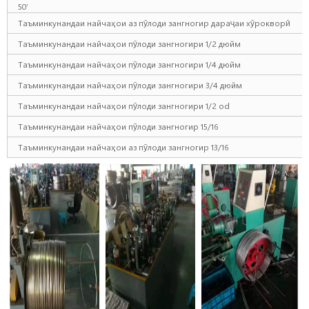
50′
Таъминкунандаи найчаҳои аз пӯлоди зангногир дараҷаи хӯрокворӣ
Таъминкунандаи найчаҳои пӯлоди зангногири 1/2 дюйм
Таъминкунандаи найчаҳои пӯлоди зангногири 1/4 дюйм
Таъминкунандаи найчаҳои пӯлоди зангногири 3/4 дюйм
Таъминкунандаи найчаҳои пӯлоди зангногири 1/2 od
Таъминкунандаи найчаҳои пӯлоди зангногир 15/16
Таъминкунандаи найчаҳои аз пӯлоди зангногир 13/16