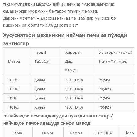
таҳаммулпазирии маҳдуди найчаи печи аз пӯлоди зангногир
самаранокии мӯҳркунии беҳтарро таъмин мекунад.
Дарозии Xtreme™ – Дарозии найчаи печи SS дар муқоиса бо
имконоти рақобатӣ то 30% дарозтар аст
Хусусиятҳои механикии найчаи печи аз пӯлоди
зангногир
Гармӣ
Ҳарорат
Устувории кашишӣ
Мавод
Табобат
Дақ.
Кси (МПа), Мин.
º F(º C)
TP304
Ҳалли
1900 (1040)
75(515)
TP304L
Ҳалли
1900 (1040)
70(485)
TP316
Ҳалли
1900 (1040)
75(515)
TP316L
Ҳалли
1900 (1040)
70(485)
▼
найчаҳои печонидашудаи пӯлоди зангногир /
найчаҳои печонидашуда синфи мавод:
ИМА
Олмон
Олмон
ФАРОНСА
Ҷопон