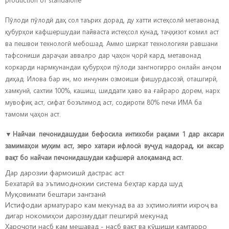
Пӯлоди пӯлодӣ даҳ сол таърих дорад, ду хатти истеҳсолӣ метавонад
қубурҳои кафшершудаи пайваста истеҳсол кунад, таҷҳизот комил аст
ва пешвои технологӣ мебошад. Аммо ширкат технологияи равшани
тафсониши дараҷаи аввалро дар ҷаҳон ҷорӣ кард, метавонад
коркарди нармкунандаи қубурҳои пӯлоди зангногирро онлайн анҷом
диҳад. Илова бар ин, мо инчунин озмоиши фишурдасозӣ, оташгирӣ,
хамкунӣ, сахтии 100%, кашиш, шиддати ҳаво ва ғайраро дорем, нарх
мувофиқ аст, сифат боэътимод аст, содироти 80% печи ИМА ба
тамоми ҷаҳон аст.
▼
Найчаи печонидашудаи бефосила интихоби рақами 1 дар аксари
замимаҳои муҳим аст, зеро хатари ифлосӣ вуҷуд надорад, ки аксар
вақт бо найчаи печонидашудаи кафшерӣ алоқаманд аст.
Дар дарозии фармоишӣ дастрас аст
Бехатарӣ ва эътимоднокии система беҳтар карда шуд
Муқовимати бештари зангзанӣ
Истифодаи арматураро кам мекунад ва аз эҳтимолияти ихроҷ ва
дигар нокомиҳои дарозмуддат пешгирӣ мекунад
Хароҷоти насб кам мешавад - насб вақт ва кӯшиши камтарро