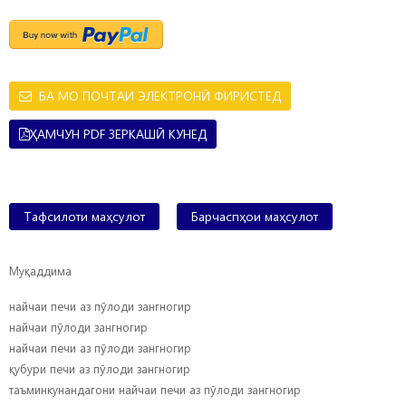
БА МО ПОЧТАИ ЭЛЕКТРОНӢ ФИРИСТЕД
ҲАМЧУН PDF ЗЕРКАШӢ КУНЕД
Тафсилоти маҳсулот
Барчаспҳои маҳсулот
Муқаддима
найчаи печи аз пӯлоди зангногир
найчаи пӯлоди зангногир
найчаи печи аз пӯлоди зангногир
қубури печи аз пӯлоди зангногир
таъминкунандагони найчаи печи аз пӯлоди зангногир