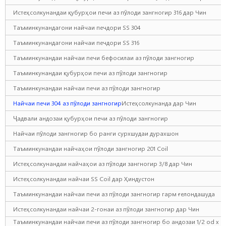
Истеҳсолкунандаи қубурҳои печи аз пӯлоди зангногир 316 дар Чин
Таъминкунандагони найчаи печдори SS 304
Таъминкунандагони найчаи печдори SS 316
Таъминкунандаи найчаи печи бефосилаи аз пӯлоди зангногир
Таъминкунандаи қубурҳои печи аз пӯлоди зангногир
Таъминкунандаи найчаи печи аз пӯлоди зангногир
Найчаи печи 304 аз пӯлоди зангногир
Истеҳсолкунанда дар Чин
Ҷадвали андозаи қубурҳои печи аз пӯлоди зангногир
Найчаи пӯлоди зангногир бо ранги сурхшудаи дурахшон
Таъминкунандаи найчаҳои пӯлоди зангногир 201 Coil
Истеҳсолкунандаи найчаҳои аз пӯлоди зангногир 3/8 дар Чин
Истеҳсолкунандаи найчаи SS Coil дар Ҳиндустон
Таъминкунандаи найчаи печи аз пӯлоди зангногир гарм ғелондашуда
Истеҳсолкунандаи найчаи 2-гонаи аз пӯлоди зангногир дар Чин
Таъминкунандаи найчаи печи аз пӯлоди зангногир бо андозаи 1/2 od x