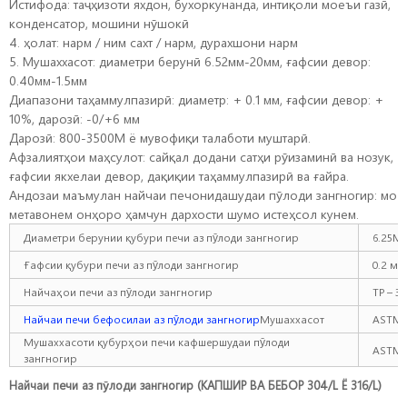
Истифода: таҷҳизоти яхдон, бухоркунанда, интиқоли моеъи газӣ,
конденсатор, мошини нӯшокӣ
4. ҳолат: нарм / ним сахт / нарм, дурахшони нарм
5. Мушаххасот: диаметри берунӣ 6.52мм-20мм, ғафсии девор:
0.40мм-1.5мм
Диапазони таҳаммулпазирӣ: диаметр: + 0.1 мм, ғафсии девор: +
10%, дарозӣ: -0/+6 мм
Дарозӣ: 800-3500M ё мувофиқи талаботи муштарӣ.
Афзалиятҳои маҳсулот: сайқал додани сатҳи рӯизаминӣ ва нозук,
ғафсии якхелаи девор, дақиқии таҳаммулпазирӣ ва ғайра.
Андозаи маъмулан найчаи печонидашудаи пӯлоди зангногир: мо
метавонем онҳоро ҳамчун дархости шумо истеҳсол кунем.
Диаметри берунии қубури печи аз пӯлоди зангногир
6.25M
Ғафсии қубури печи аз пӯлоди зангногир
0.2 мм
Найчаҳои печи аз пӯлоди зангногир
TP – 3
Найчаи печи бефосилаи аз пӯлоди зангногир
Мушаххасот
ASTM 
Мушаххасоти қубурҳои печи кафшершудаи пӯлоди
ASTM 
зангногир
Найчаи печи аз пӯлоди зангногир (КАПШИР ВА БЕБОР 304/L Ё 316/L)