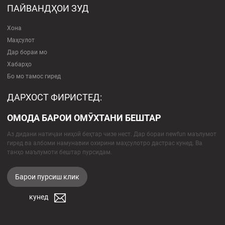
ПАЙВАНДҲОИ ЗУД
Хона
Маҳсулот
Дар бораи мо
Хабарҳо
Бо мо тамос гиред
ДАРХОСТ ФИРИСТЕД:
ОМОДА БАРОИ ОМӮХТАНИ БЕШТАР
Аз дидани натиҷаи ниҳоӣ беҳтар чизе нест. Дар бораи newfun маълумот
гиред ва албоми намунавии охирини маҳсулотро дастрас кунед. Ва
танҳо маълумоти бештар пурсидам.
Барои пурсиш клик
кунед