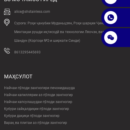
alice@shstainless.com
Суроға: Роҳи ҷанубии Муданьцзян, Роҳи шарқии Ҷиншан,
Минтақаи рушди иқтисодӣ ва технологии Ляочэн, вилояти
Шандун (Коргоҳи №2-и ширкати Синди)
8613295445693
МАҲСУЛОТ
Найчаи пӯлоди зангногири печонидашуда
Найчаи капиллярии аз пӯлоди зангногир
Найчаи капсулашудаи пӯлоди зангногир
Қубури сайқалдиҳии пӯлоди зангногир
Қубури дақиқи пӯлоди зангногир
Варақ ва плитаи аз пӯлоди зангногир