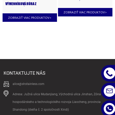
NEHRDZAVEJÚCEJ OCELE 316
VÝMENNÍKOVÁ RÚRA Z
NEHRDZAVEJÚCEJ OCELE ASTM
A312 316
ZOBRAZIŤ VIAC PRODUKTOV
>
ZOBRAZIŤ VIAC PRODUKTOV
>
KONTAKTUJTE NÁS
alice@shstainless.com
Adresa: Južná ulica Mudanjiang, Východná ulica Jinshan, Zóna
hospodárskeho a technologického rozvoja Liaocheng, provincia
Shandong (dielňa č. 2 spoločnosti Xindi)