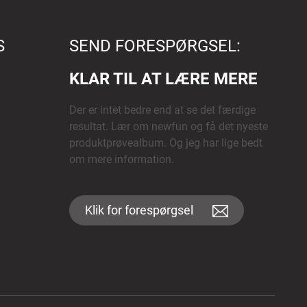
S
SEND FORESPØRGSEL:
KLAR TIL AT LÆRE MERE
Der er intet bedre end at se det færdige
resultat. Lær om newfun og få det nyeste
produktprøvealbum. Og jeg har lige bedt
om mere information.
Klik for forespørgsel