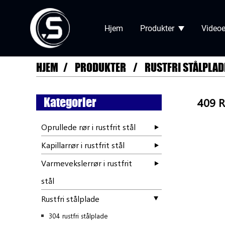
Hjem
Produkter
Videoe
HJEM
PRODUKTER
RUSTFRI STÅLPLAD
Kategorier
409 R
Oprullede rør i rustfrit stål
Kapillarrør i rustfrit stål
Varmevekslerrør i rustfrit
stål
Rustfri stålplade
304 rustfri stålplade