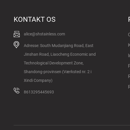
ASTM 316
KONTAKT OS
Rustfrit stål be...
alice@shstainless.com
O
K
Adresse: South Mudanjiang Road, East
Jinshan Road, Liaocheng Economic and
I
Technological Development Zone,
P
Shandong-provinsen (Værksted nr. 2 i
Xindi Company)
8613295445693