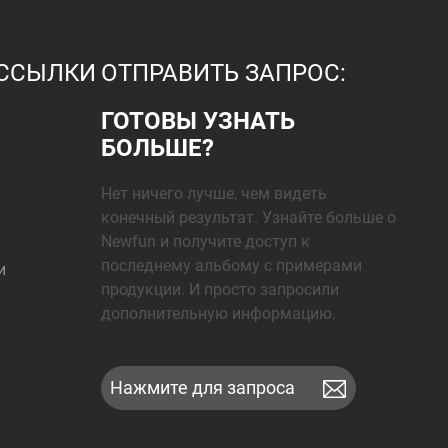
 ССЫЛКИ
ОТПРАВИТЬ ЗАПРОС:
ГОТОВЫ УЗНАТЬ
БОЛЬШЕ?
Нет ничего лучше, чем видеть
конечный результат. Узнайте больше о
Newfun и получите доступ к
последнему альбому с примерами
и
продукции. И просто запросили
дополнительную информацию.
Нажмите для запроса