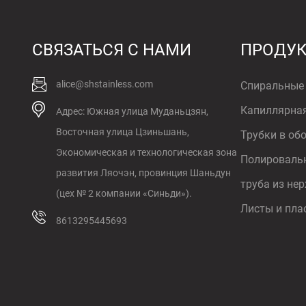
ASTM 316
СВЯЗАТЬСЯ С НАМИ
ПРОДУ
Нержавеющая
сталь...
alice@shstainless.com
Спиральные 
Капиллярная
Адрес: Южная улица Муданьцзян,
Восточная улица Цзиньшань,
Трубки в об
Экономическая и технологическая зона
Полировальн
развития Ляочэн, провинция Шаньдун
труба из не
(цех № 2 компании «Синьди»).
Листы и пла
8613295445693