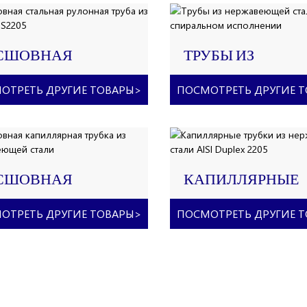
ПОЛНЕНИИ
9,53*1,24 ММ
СШОВНАЯ
ТРУБЫ ИЗ
АЛЬНАЯ
НЕРЖАВЕЮЩЕЙ
ЛОННАЯ ТРУБА ИЗ
СТАЛИ 2205 В
ОТРЕТЬ ДРУГИЕ ТОВАРЫ
>
ПОСМОТРЕТЬ ДРУГИЕ 
ЛАВА SS2205
СПИРАЛЬНОМ
ИСПОЛНЕНИИ
СШОВНАЯ
КАПИЛЛЯРНЫЕ
ПИЛЛЯРНАЯ
ТРУБКИ ИЗ
УБКА ИЗ
НЕРЖАВЕЮЩЕЙ
ОТРЕТЬ ДРУГИЕ ТОВАРЫ
>
ПОСМОТРЕТЬ ДРУГИЕ 
РЖАВЕЮЩЕЙ
СТАЛИ AISI DUPLEX
АЛИ