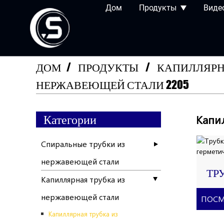
Дом
Продукты
Виде
ДОМ
ПРОДУКТЫ
КАПИЛЛЯРН
НЕРЖАВЕЮЩЕЙ СТАЛИ 2205
Категории
Капи
Спиральные трубки из
нержавеющей стали
ТР
Капиллярная трубка из
НЕ
нержавеющей стали
СТ
ПОСМ
ГЕ
Капиллярная трубка из