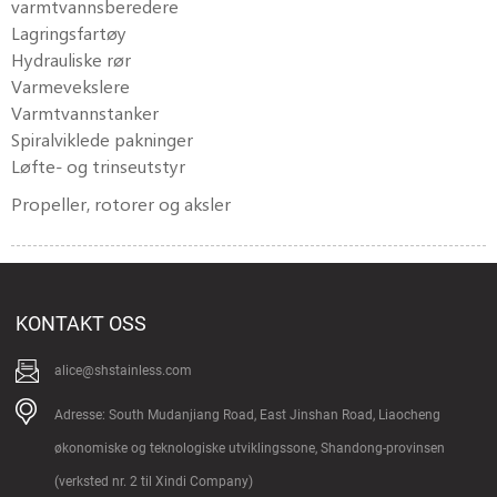
varmtvannsberedere
Lagringsfartøy
Hydrauliske rør
Varmevekslere
Varmtvannstanker
Spiralviklede pakninger
Løfte- og trinseutstyr
Propeller, rotorer og aksler
KONTAKT OSS
alice@shstainless.com
Adresse: South Mudanjiang Road, East Jinshan Road, Liaocheng
økonomiske og teknologiske utviklingssone, Shandong-provinsen
(verksted nr. 2 til Xindi Company)