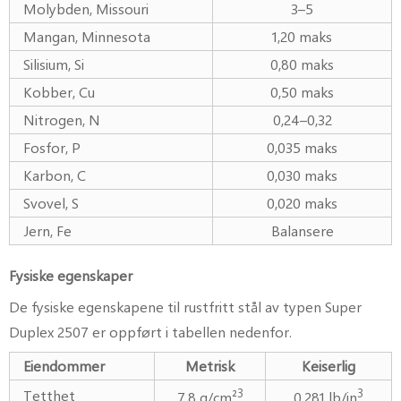
Molybden, Missouri
3–5
Mangan, Minnesota
1,20 maks
Silisium, Si
0,80 maks
Kobber, Cu
0,50 maks
Nitrogen, N
0,24–0,32
Fosfor, P
0,035 maks
Karbon, C
0,030 maks
Svovel, S
0,020 maks
Jern, Fe
Balansere
Fysiske egenskaper
De fysiske egenskapene til rustfritt stål av typen Super
Duplex 2507 er oppført i tabellen nedenfor.
Eiendommer
Metrisk
Keiserlig
3
3
Tetthet
7,8 g/cm²
0,281 lb/in