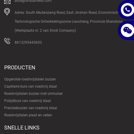
alice@shstainless.com
Adres: South Mudanjiang Road, East Jinshan Road, Economische en
Technologische Ontwikkelingszone Liaocheng, Provincie Shandong
(Werkplaats nr. 2 van Xindi Company)
8613295445693
PRODUCTEN
Opgerolde roestvrijstalen buizen
Capillaire buis van roestvrij staal
Roestvrijstalen buizen met omhulsel
Polijstbuis van roestvrij staal
Precisiebuizen van roestvrij staal
Roestvrijstalen plaat en vellen
SNELLE LINKS