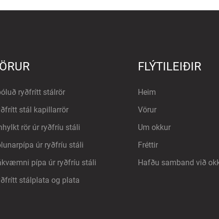
ÖRUR
FLÝTILEIÐIR
óluð ryðfrítt stálrör
Heim
ðfrítt stál kapillarrör
Vörur
nhylkt rör úr ryðfríu stáli
Um okkur
lunarpípa úr ryðfríu stáli
Fréttir
kvæmni pípa úr ryðfríu stáli
Hafðu samband við ok
ðfrítt stálplata og plata