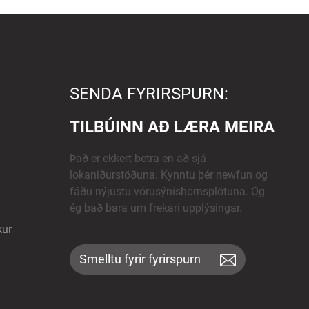
SENDA FYRIRSPURN:
TILBÚINN AÐ LÆRA MEIRA
Það er ekkert betra en að sjá
lokaniðurstöðuna. Kynntu þér newfun og
fáðu nýjustu vörusýnishornsplötuna. Og
ég bað bara um frekari upplýsingar.
kur
Smelltu fyrir fyrirspurn