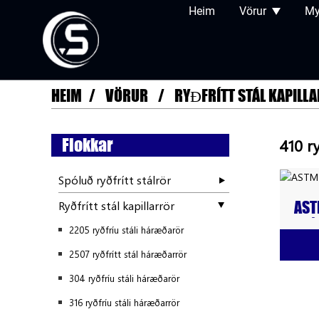
Heim
Vörur
My
HEIM
VÖRUR
RYÐFRÍTT STÁL KAPILL
Flokkar
410 r
Spóluð ryðfrítt stálrör
Ryðfrítt stál kapillarrör
AST
STÁ
2205 ryðfríu stáli háræðarör
2507 ryðfrítt stál háræðarrör
304 ryðfríu stáli háræðarör
316 ryðfríu stáli háræðarrör