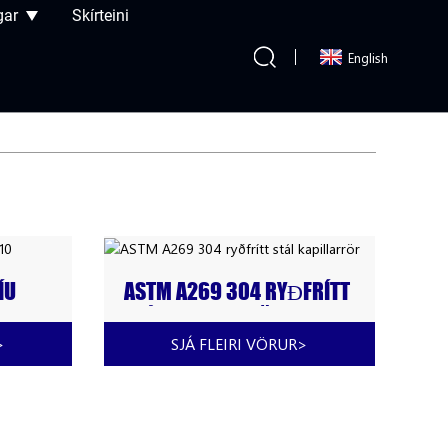
gar
Skírteini
English
ÍU
ASTM A269 304 RYÐFRÍTT
STÁL KAPILLARRÖR
>
SJÁ FLEIRI VÖRUR
>