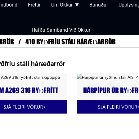
ndbönd
Fréttir
Um Okkur
Búnaður
Upplýsin
Hafðu Samband Við Okkur
ARRÖR
410 RYÐFRÍU STÁLI HÁRÆÐARRÖR
yðfríu stáli háræðarrör
M A269 316 RYÐFRÍTT
HÁRPÍPUR ÚR RYÐFR
L SKIPTIPÍPA
STÁLI AISI 410
SJÁ FLEIRI VÖRUR
>
SJÁ FLEIRI VÖRUR