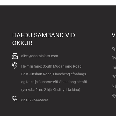
Ryðfrítt stál...
ASTM 316
HAFÐU SAMBAND VIÐ
V
Ryðfrítt stál ...
OKKUR
Sp
alice@shstainless.com
Ry
Heimilisfang: South Mudanjiang Road,
In
East Jinshan Road, Liaocheng efnahags-
Pó
og tækniþróunarsvæði, Shandong héraði
Ná
(verkstæði nr. 2 hjá Xindi fyrirtækinu)
Ry
8613295445693