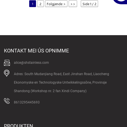
1
2
Folgjende >
>>
Side 1 / 2
KONTAKT MEI ÚS OPNIMME
alice@shstainless.com
Adres: South Mudanjiang Road, East Jinshan Road, Liaocheng
Ekonomyske en Technologyske Untwikkelingssône, Provinsje
Shandong (Workshop nr. 2 fan Xindi Company)
8613295445693
PRODUKTEN