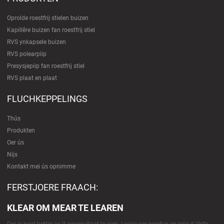
Oprolde roestfrij stielen buizen
Kapillêre buizen fan roestfrij stiel
RVS ynkapsele buizen
RVS polearpiip
Presysjepiip fan roestfrij stiel
RVS plaat en plaat
FLUCHKEPPELINGS
Thús
Produkten
Oer ús
Nijs
Kontakt mei ús opnimme
FERSTJOERE FRAACH:
KLEAR OM MEAR TE LEAREN