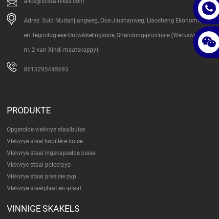
alice@shstainless.com
Adres: Suid-Mudanjiangweg, Oos-Jinshanweg, Liaocheng Ekonomiese
en Tegnologiese Ontwikkelingsone, Shandong-provinsie (Werkswinkel
nr. 2 van Xindi-maatskappy)
8613295445693
PRODUKTE
Opgerolde vlekvrye staalbuise
Vlekvrye staal kapillêre buise
Vlekvrye staal ingekapselde buise
Vlekvrye staal poleerpyp
Vlekvrye staal presisie pyp
Vlekvrye staalplaat en -plaat
VINNIGE SKAKELS