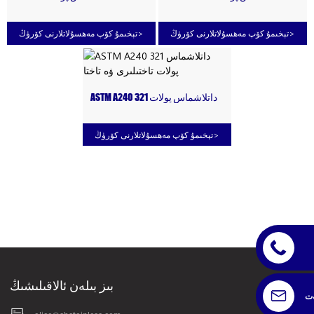
تاختىلىرى ۋە تاختا
تاختىلىرى 1MM*1220*2440MM
>
تېخىمۇ كۆپ مەھسۇلاتلارنى كۆرۈڭ
>
تېخىمۇ كۆپ مەھسۇلاتلارنى كۆرۈڭ
ASTM A240 321 داتلاشماس پولات
تاختىلىرى ۋە تاختا
>
تېخىمۇ كۆپ مەھسۇلاتلارنى كۆرۈڭ
بىز بىلەن ئالاقىلىشىڭ
ەت