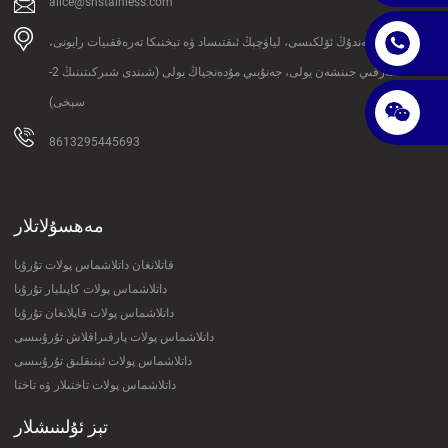
alice@shstainless.com
ئادرېسى: شەندۇڭ ئۆلكىسى، لياۋچېڭ ئىقتىساد ۋە تېخنىكا تەرەققىيات رايونى،
شەرقىي جىنشەن يولى، جەنۇبىي مۇدەنجياڭ يولى (شىندى شىركىتىنىڭ 2-
سېخى)
8613295445693
مەھسۇلاتلار
قاتلانغان داتلاشماس پولات تۇرۇبا
داتلاشماس پولات كاپىليار تۇرۇبا
داتلاشماس پولات قاپلانغان تۇرۇبا
داتلاشماس پولات پارقىراقلاش تۇرۇبىسى
داتلاشماس پولات ئېنىقلىق تۇرۇبىسى
داتلاشماس پولات تاختىلار ۋە تاختا
تېز ئۇلىنىشلار