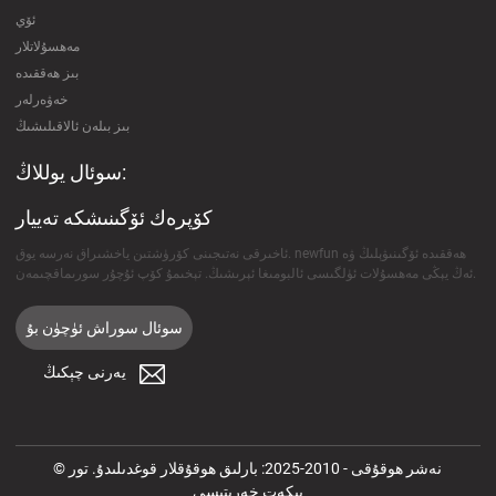
ئۆي
مەھسۇلاتلار
بىز ھەققىدە
خەۋەرلەر
بىز بىلەن ئالاقىلىشىڭ
سوئال يوللاڭ:
كۆپرەك ئۆگىنىشكە تەييار
ئاخىرقى نەتىجىنى كۆرۈشتىن ياخشىراق نەرسە يوق. newfun ھەققىدە ئۆگىنىۋېلىڭ ۋە
ئەڭ يېڭى مەھسۇلات ئۈلگىسى ئالبومىغا ئېرىشىڭ. تېخىمۇ كۆپ ئۇچۇر سورىماقچىمەن.
سوئال سوراش ئۈچۈن بۇ
يەرنى چېكىڭ
© نەشر ھوقۇقى - 2010-2025: بارلىق ھوقۇقلار قوغدىلىدۇ. تور
بېكەت خەرىتىسى