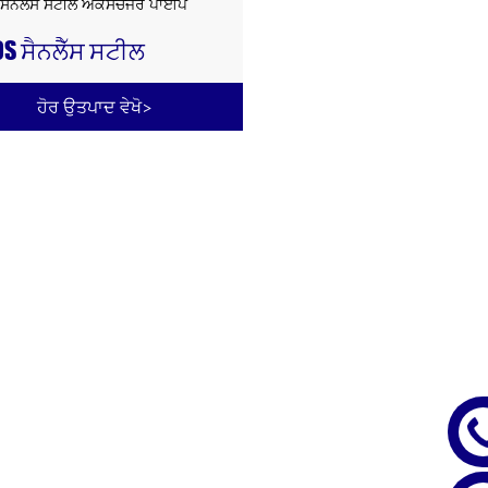
0S ਸੈਨਲੈੱਸ ਸਟੀਲ
ਸਚੇਂਜਰ ਪਾਈਪ
ਹੋਰ ਉਤਪਾਦ ਵੇਖੋ
>