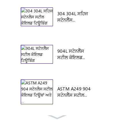
304 304L ਸਹਿਜ
ਸਟੇਨਲੈੱਸ...
904L ਸਟੇਨਲੈੱਸ
ਸਟੀਲ ਕੋਇਲਡ...
ASTM A249 904
ਸਟੇਨਲੈੱਸ ਸਟੀਲ...
A269 304