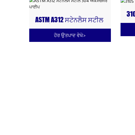
31
ASTM A312 ਸਟੇਨਲੈਸ ਸਟੀਲ
ਐਕ
304 ਐਕਸਚੇਂਜਰ ਪਾਈਪ
ਹੋਰ ਉਤਪਾਦ ਵੇਖੋ
>