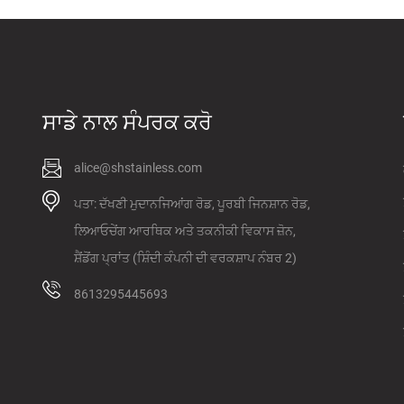
ਸਟੇਨਲੈੱਸ ਸਟੀਲ ਕੈ...
astm 316 ਸਟੇਨਲੈੱਸ
ਸਾਡੇ ਨਾਲ ਸੰਪਰਕ ਕਰੋ
ਸਟੀਲ ਕੰਪਨੀ...
alice@shstainless.com
ਪਤਾ: ਦੱਖਣੀ ਮੁਦਾਨਜਿਆਂਗ ਰੋਡ, ਪੂਰਬੀ ਜਿਨਸ਼ਾਨ ਰੋਡ,
ਲਿਆਓਚੇਂਗ ਆਰਥਿਕ ਅਤੇ ਤਕਨੀਕੀ ਵਿਕਾਸ ਜ਼ੋਨ,
ਸ਼ੈਂਡੋਂਗ ਪ੍ਰਾਂਤ (ਸ਼ਿੰਦੀ ਕੰਪਨੀ ਦੀ ਵਰਕਸ਼ਾਪ ਨੰਬਰ 2)
8613295445693