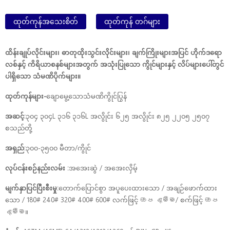
ထုတ်ကုန်အသေးစိတ်
ထုတ်ကုန် တဂ်များ
ထိန်းချုပ်လိုင်းများ၊ ဓာတုထိုးသွင်းလိုင်းများ၊ ချက်ကြိုးများအပြင် ဟိုက်ဒရော
လစ်နှင့် ကိရိယာစနစ်များအတွက် အသုံးပြုသော ကွိုင်များနှင့် လိပ်များပေါ်တွင်
ပါရှိသော သံမဏိပိုက်များ။
ထုတ်ကုန်များ-
ချောမွေ့သောသံမဏိကွိုင်ပြွန်
အဆင့်:
၃၀၄ ၃၀၄L ၃၁၆ ၃၁၆L အလွိုင်း ၆၂၅ အလွိုင်း ၈၂၅ ၂၂၀၅ ၂၅၀၇
စသည်တို့
အရှည်:
၃၀၀-၃၅၀၀ မီတာ/ကွိုင်
လုပ်ငန်းစဉ်နည်းလမ်း :
အအေးဆွဲ / အအေးလှိမ့်
မျက်နှာပြင်ပြီးစီးမှု:
တောက်ပြောင်စွာ အပူပေးထားသော / အချဉ်ဖောက်ထား
သော / 180# 240# 320# 400# 600# လက်ဖြင့် ඔප දැමීම/ စက်ဖြင့် ඔප
දැමීම။