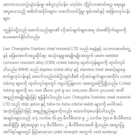
အာကာသယာဉ်ပျံသန်းမှု၊ စစ်ပွဲလုပ်ငန်း၊ ဟာ့ဒ်ဝဲ၊ ဘွိုင်လာဓာတ်ငွေ့၊ ရေနွေး
အပူပေးသည့် အစိတ်အပိုင်းများ၊ သင်္ဘောတင်ပို့မှု၊ စွမ်းအင်နှင့် အခြားလုပ်ငန်း
များ
ကျွန်ုပ်တို့သည် ဖောက်သည်များ၏ လိုအပ်ချက်များအရ သံမဏိပိုက်များကို
ပေးဆောင်နိုင်ပါသည်။
Liao Chengsihe Stainless steel material LTD သည် ရေနံနှင့် သဘာဝဓာတ်ငွေ့
နှင့် မြေအောက်အပူဆိုင်ရာ အသုံးချမှုအမျိုးမျိုးအတွက် seam-welded
corrosion resistant alloy (CRA) coiled tubing ထုတ်ကုန်များကို ထုတ်လုပ်
ပါသည်။ EMHK သည် duplex၊ nickel alloy နှင့် stainless steel အဆင့်များမှ
စက်မှုလုပ်ငန်းနှင့် ဖောက်သည်တစ်ဦးချင်းစီ၏ လိုအပ်ချက်များအတိုင်း coiled
tubing များကို ထုတ်လုပ်ရာတွင် ကျယ်ပြန့်သော အတွေ့အကြုံရှိသည်။ Coiled
tubing များကို ပေ ၁၀၀ (မီတာ ၃၀) မှ ပေ ၁၀၀,၀၀၀ (မီတာ ၃၀,၀၀၀) အထိ
အရှည်အမျိုးမျိုးဖြင့် ရရှိနိုင်ပါသည်။ Liao Chengsihe Stainless steel material
LTD သည် strip splice နှင့် tube-to-tube orbital welds များကို ပေါင်းစပ်
အသုံးပြုခြင်းဖြင့် အရှည်ရှည်များကိုလည်း ထောက်ပံ့ပေးနိုင်ပါသည်။
အချင်းများသည် ၁/၄ လက်မ (၆.၃၅ မီလီမီတာ) မှ ၂ လက်မ (၅၀.၈ မီလီမီတာ)
အထိရှိပြီး နံရံအထူမှာ ၀.၃ မီလီမီတာ-၂ မီလီမီတာအထိ ရှိသည်။ အထူးပြု
အင်္ဂါရပ်များတွင် မြင့်မားသော yield strength အတွက် cold working၊