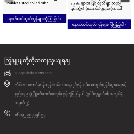
stainless steel coiled tube
steels များအဖြစ် လူသိများသည်။
ထုတ်လုပ်သူဖြစ်ပြီး Inconel 625
၎င်းတို့၏ ပုံဆောင်ခဲဖွဲ့စည်းပုံအပေါ်
Tubing အပါအဝင် stainless steel
အခြေခံ၍ ferritic၊ austenitic နှင့်
နောက်ထပ်ထုတ်ကုန်များကိုကြည့်ပါ
>
coiled tube များကို ထုတ်လုပ်သည်။
martensitic steels အဖြစ် အမျိုး
နောက်ထပ်ထုတ်ကုန်များကိုကြည့်ပါ
>
Alloy 625 Tubing သည် pitting၊
အစားခွဲခြားထားသည်။ နီကယ်နှင့် ခရို
အက်ကွဲကြောင်းနှင့် corrosion
မီယမ်ပါဝင်မှု မြင့်မားသောကြောင့် 310S
cracking တို့ကို ကောင်းစွာခံနိုင်ရည်ရှိ
အဆင့် သံမဏိသည် 304 သို့မဟုတ်
သော ပစ္စည်းတစ်ခုဖြစ်သည်။ Nickel
309 သံမဏိထက် ပတ်ဝန်းကျင်အများ
625 tubing သည် organic နှင့်
စုတွင် သာလွန်သည်။ 1149°C (2100°F)
mineral acids အမျိုးမျိုးကို
အထိ အပူချိန်များတွင် ချေးခံနိုင်ရည်
ခံနိုင်ရည်ရှိသည်။ အပူချိန်မြင့်မားသော
နှင့် ခိုင်ခံ့မှု မြင့်မားသည်။ အောက်ပါဒေ
ကြှနျုပျတို့ကိုဆကျသှယျရနျ
ခိုင်ခံ့မှုကောင်းမွန်သည်။ ဤ tubing
တာစာရွက်တွင် အဆင့် 310S သံမဏိ
များသည် အပူချိန်မြင့်မားသော
အကြောင်း အသေးစိတ်ဖော်ပြ
အခြေအနေတွင် oxidation ကို
ထားသည်။ သံမဏိကွိုင် tu...
alice@shstainless.com
ခံနိုင်ရည်ရှိသည်။
လိပ်စာ : တောင်မုဒန်ကျန်းလမ်း၊ အရှေ့ဂျင်ရှန်လမ်း၊ လျောင်ချန်စီးပွားရေးနှင့်
နည်းပညာဖွံ့ဖြိုးတိုးတက်ရေးဇုန်၊ ရှန်တုံပြည်နယ် (ရှင်ဒီကုမ္ပဏီ၏ အလုပ်ရုံ
အမှတ် ၂)
၈၆၁၃၂၉၅၄၄၅၆၉၃