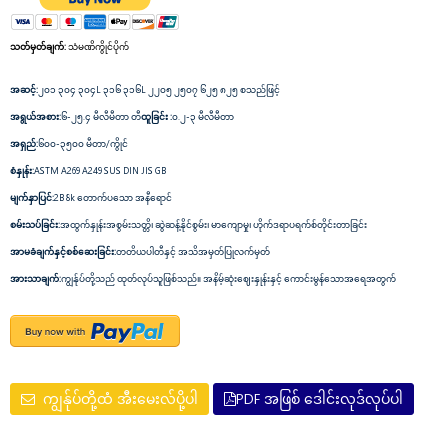
သတ်မှတ်ချက်:
သံမဏိကွိုင်ပိုက်
အဆင့်:
၂၀၁ ၃၀၄ ၃၀၄L ၃၁၆ ၃၁၆L ၂၂၀၅ ၂၅၀၇ ၆၂၅ ၈၂၅ စသည်ဖြင့်
အရွယ်အစား:
၆-၂၅.၄ မီလီမီတာ တီ
ထူခြင်း :
၀.၂-၃ မီလီမီတာ
အရှည်:
၆၀၀-၃၅၀၀ မီတာ/ကွိုင်
စံနှုန်း:
ASTM A269 A249 SUS DIN JIS GB
မျက်နှာပြင်:
2B 8k တောက်ပသော အနီရောင်
စမ်းသပ်ခြင်း:
အထွက်နှုန်းအစွမ်းသတ္တိ၊ ဆွဲဆန့်နိုင်စွမ်း၊ မာကျောမှု၊ ဟိုက်ဒရာပရက်စ်တိုင်းတာခြင်း
အာမခံချက်နှင့်စစ်ဆေးခြင်း:
တတိယပါတီနှင့် အသိအမှတ်ပြုလက်မှတ်
အားသာချက်:
ကျွန်ုပ်တို့သည် ထုတ်လုပ်သူဖြစ်သည်။ အနိမ့်ဆုံးဈေးနှုန်းနှင့် ကောင်းမွန်သောအရေအတွက်
ကျွန်ုပ်တို့ထံ အီးမေးလ်ပို့ပါ
PDF အဖြစ် ဒေါင်းလုဒ်လုပ်ပါ