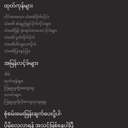
ထုတ်ကုန်များ
လိပ်ထားသော သံမဏိပိုက်လိုင်း
သံမဏိ ဆံချည်မျှင်ပိုက်လိုင်းများ
သံမဏိဖြင့် ဖုံးအုပ်ထားသော ပိုက်များ
သံမဏိ ပွတ်တိုက်ပိုက်
သံမဏိတိကျသောပိုက်
သံမဏိပြားနှင့်ပြား
အမြန်လင့်ခ်များ
အိမ်
ထုတ်ကုန်များ
ကြှနျုပျတို့အကွောငျး
သတင်းများ
ကြှနျုပျတို့ကိုဆကျသှယျရနျ
စုံစမ်းမေးမြန်းချက်ပေးပို့ပါ-
ပိုမိုလေ့လာရန် အသင့်ဖြစ်နေပါပြီ