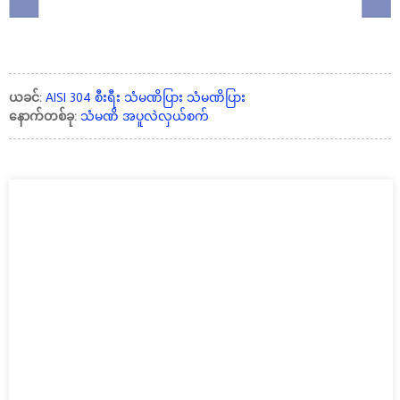
ယခင်:
AISI 304 စီးရီး သံမဏိပြား သံမဏိပြား
နောက်တစ်ခု:
သံမဏိ အပူလဲလှယ်စက်