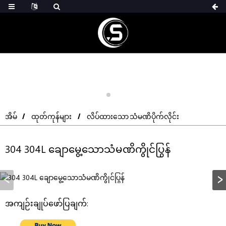
အိမ်
ထုတ်ကုန်များ
လိပ်ထားသော သံမဏိပိုက်လိုင်း
304 304L ချောမွေ့သောသံမဏိကွိုင်ပြွန်
အကျဉ်းချုပ်ဖော်ပြချက်: