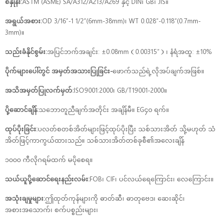
စံနှုန်း:
ASTM (ASME) SA/A312/A213/A269 နှင့် DIN၊ GB၊ JIS။
အရွယ်အစား:
OD 3/16″-1 1/2″(6mm-38mm)၊ WT 0.028″-0.118″(0.7mm-
3mm)။
သည်းခံနိုင်စွမ်း:
အပြင်ဘက်အချင်း: ±0.08mm（0.00315″）၊ နံရံအထူ: ±10%
ပိုက်များပေါ်တွင် အမှတ်အသားပြုခြင်း-
ဖောက်သည်ရဲ့လိုအပ်ချက်အဖြစ်။
အသိအမှတ်ပြုလက်မှတ်:
ISO9001:2000၊ GB/T19001-2000။
ပို့ဆောင်ချိန်:
သဘောတူညီချက်အတိုင်း အချိန်မီ။ EG၄၀ ရက်။
ထုပ်ပိုးခြင်း:
ပလတ်စတစ်အိတ်များဖြင့်ထုပ်ပိုးပြီး သစ်သားအိတ် သို့မဟုတ် သံ
အိတ်ဖြင့်ကာကွယ်ထားသည်။ သစ်သားအိတ်တစ်ခုစီ၏အလေးချိန်
၁၀၀၀ ကီလိုဂရမ်ထက် မပိုစေရ။
သယ်ယူပို့ဆောင်ရေးနည်းလမ်း:
FOB၊ CIF၊ ပင်လယ်ရေကြောင်း၊ လေကြောင်း။
အသုံးချမှုများ:
ဤထုတ်ကုန်များကို ဓာတ်ဆီ၊ ဓာတုဗေဒ၊ ဆေးဆိုင်၊
အစားအသောက်၊ စက်ပစ္စည်းများ၊