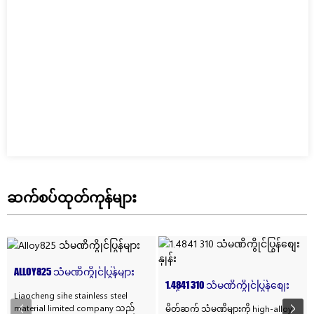
ဆက်စပ်ထုတ်ကုန်များ
ALLOY825 သံမဏိကွိုင်ပြွန်များ
1.4841 310 သံမဏိကွိုင်ပြွန်စျေး
Liaocheng sihe stainless steel
နှုန်း
material limited company သည်
မိတ်ဆက် သံမဏိများကို high-alloy