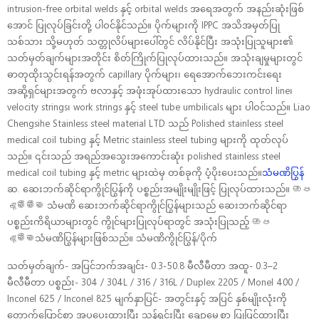
intrusion-free orbital welds နှင့် orbital welds အရေအတွက် အနည်းဆုံးဖြစ်
အောင် ပြုလုပ်ခြင်းတို့ ပါဝင်နိုင်သည်။ ပိုက်များကို IPPC အသိအမှတ်ပြု
သစ်သား သို့မဟုတ် သတ္တုလိပ်များပေါ်တွင် လိပ်နိုင်ပြီး အသုံးပြုသူများ၏
သတ်မှတ်ချက်များအတိုင်း စိတ်ကြိုက်ပြုလုပ်ထားသည်။ အသုံးချမှုများတွင်
ဓာတုထိုးသွင်းရန်အတွက် capillary ပိုက်များ၊ ရေအောက်ဘေးကင်းရေး
အဆို့ရှင်များအတွက် ဗလာနှင့် အဖုံးအုပ်ထားသော hydraulic control line၊
velocity strings၊ work strings နှင့် steel tube umbilicals များ ပါဝင်သည်။ Liao
Chengsihe Stainless steel material LTD သည် Polished stainless steel
medical coil tubing နှင့် Metric stainless steel tubing များကို ထုတ်လုပ်
သည်။ ၎င်းသည် အရည်အသွေးအကောင်းဆုံး polished stainless steel
medical coil tubing နှင့် metric များထဲမှ တစ်ခုကို ပံ့ပိုးပေးသည်။
သံမဏိပြွန်
ဆ. ဆေးဘက်ဆိုင်ရာကွိုင်ပြွန်ကို ပစ္စည်းအမျိုးမျိုးဖြင့် ပြုလုပ်ထားသည်။ ඔප
දැමීමීම သံမဏိ ဆေးဘက်ဆိုင်ရာကွိုင်ပြွန်များသည် ဆေးဘက်ဆိုင်ရာ
ပစ္စည်းကိရိယာများတွင် ကွိုင်များပြုလုပ်ရာတွင် အသုံးပြုသည့် ඔප
දැමීමသံမဏိပြွန်များဖြစ်သည်။ သံမဏိကွိုင်ပြွန်/ပိုက်
သတ်မှတ်ချက်- အပြင်ဘက်အချင်း- 0.3-50.8 မီလီမီတာ အထူ- 0.3–2
မီလီမီတာ ပစ္စည်း- 304 / 304L / 316 / 316L / Duplex 2205 / Monel 400 /
Inconel 625 / Inconel 825 မျက်နှာပြင်- အတွင်းနှင့် အပြင် နှစ်မျိုးလုံးကို
တောက်ပြောင်စွာ အပူပေးထားပြီး သန့်ရှင်းပြီး ချောမွေ့စွာ ပြုပြင်ထားပြီး