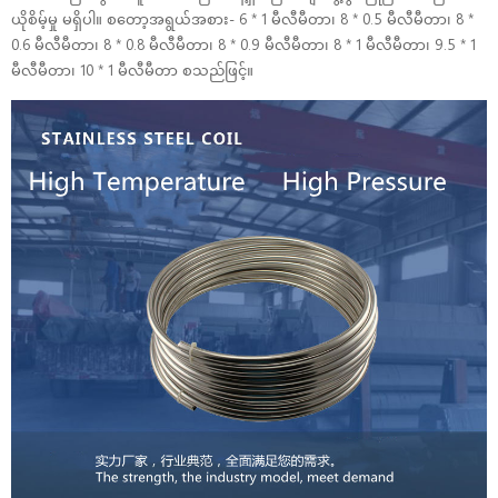
ယိုစိမ့်မှု မရှိပါ။ စတော့အရွယ်အစား- 6 * 1 မီလီမီတာ၊ 8 * 0.5 မီလီမီတာ၊ 8 *
0.6 မီလီမီတာ၊ 8 * 0.8 မီလီမီတာ၊ 8 * 0.9 မီလီမီတာ၊ 8 * 1 မီလီမီတာ၊ 9.5 * 1
မီလီမီတာ၊ 10 * 1 မီလီမီတာ စသည်ဖြင့်။