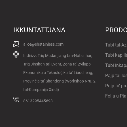
Kopertura tal-
IKKUNTATTJANA
PRODO
istainless steel
astm 316...
alice@shstainless.com
Tubi tal-A
Tubi kapilla
Indirizz: Triq Mudanjiang tan-Nofsinhar,
Triq Jinshan tal-Lvant, Żona ta' Żvilupp
Tubi inkaps
Ekonomiku u Teknoloġiku ta' Liaocheng,
Pajp tal-los
Provinċja ta' Shandong (Workshop Nru. 2
Pajp ta' pre
tal-Kumpanija Xindi)
Folja u Pja
8613295445693