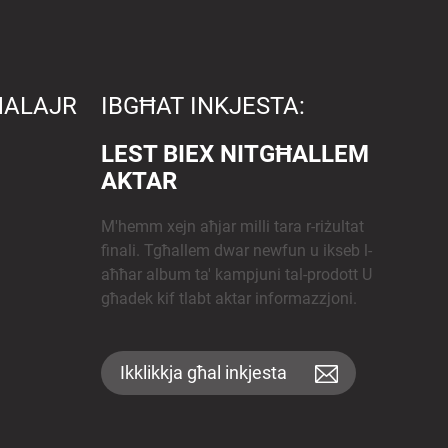
MALAJR
IBGĦAT INKJESTA:
LEST BIEX NITGĦALLEM
AKTAR
M'hemm xejn aħjar milli tara r-riżultat
finali. Tgħallem dwar newfun u ikseb l-
aħħar album ta' kampjuni tal-prodott U
għadek kif tlabt aktar informazzjoni.
Ikklikkja għal inkjesta