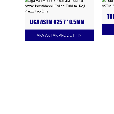
TUB
LIGA ASTM 625 7 * 0.5MM
IN
TUBI TAL-AZZAR
62
INOSSIDABBLI COILED TUBI
ARA AKTAR PRODOTTI
>
TAL-KOJL PREZZ TAĊ-ĊINA