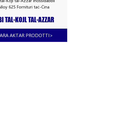
I TAL-KOJL TAL-AZZAR
OSSIDABBLI ASTM ALLOY
5 FORNITURI TAĊ-ĊINA
ARA AKTAR PRODOTTI
>