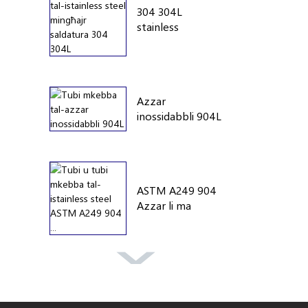
304 304L
stainless
mingħajr
saldatura...
Azzar
inossidabbli 904L
imkebba...
ASTM A249 904
Azzar li ma
jissaddadx...
A269 304 Azzar
li ma jissaddadx...