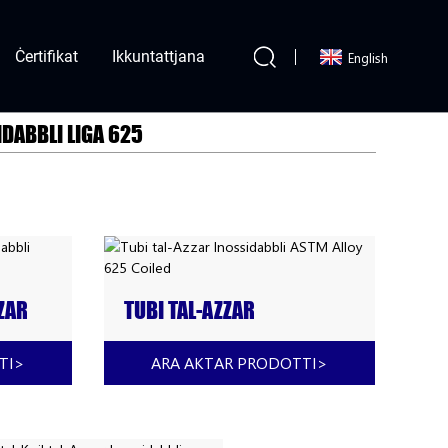
Ċertifikat
Ikkuntattjana
English
DABBLI LIGA 625
ZZAR
TUBI TAL-AZZAR
ALLOY
INOSSIDABBLI ASTM ALLOY
625 COILED
TI
>
ARA AKTAR PRODOTTI
>