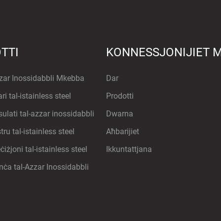
TTI
KONNESSJONIJIET 
zzar Inossidabbli Mkebba
Dar
ri tal-istainless steel
Prodotti
ulati tal-azzar inossidabbli
Dwarna
tru tal-istainless steel
Aħbarijiet
ċiżjoni tal-istainless steel
Ikkuntattjana
nċa tal-Azzar Inossidabbli