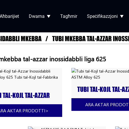
Aħbarijiet
Dwarna
Tagħmir
Speċifikazzjoni
SIDABBLI MKEBBA
TUBI MKEBBA TAL-AZZAR INOSSI
mkebba tal-azzar inossidabbli liga 625
TUBI TAL-KOJL TAL-A
I TAL-KOJL TAL-AZZAR
INOSSIDABBLI ASTM 
SSIDABBLI ASTM ALLOY
625
ARA AKTAR PRODOT
TUBI TAL-KOJL TAL-
ARA AKTAR PRODOTTI
>
BRIKA TAĊ-ĊINA