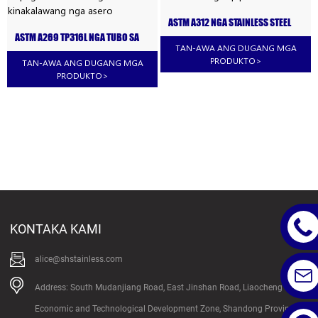
ASTM A312 NGA STAINLESS STEEL
316L EXCHANGER PIPE
ASTM A269 TP316L NGA TUBO SA
TAN-AWA ANG DUGANG MGA
PAG-ILIS SA KAINIT NGA DILI
KINAKALAWANG NGA ASERO
PRODUKTO
>
TAN-AWA ANG DUGANG MGA
PRODUKTO
>
KONTAKA KAMI
alice@shstainless.com
Address: South Mudanjiang Road, East Jinshan Road, Liaocheng
Economic and Technological Development Zone, Shandong Province